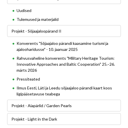
Uudised
Tulemused ja materjalid
Projekt - Sõjaajaloopärand II
Konverents "Sõjaajaloo pärandi kaasamine turismi ja
ajalooharidusse" - 10. jaanuar 2025
Rahvusvaheline konverents "Military Heritage Tourism:
Innovative Approaches and Baltic Cooperation" 25.–26.
märts 2026
Pressiteated
Ilmus Eesti, Läti ja Leedu sõjaajaloo pärandi kaart koos
ligipääsetavuse teabega
Projekt - Aiapärlid / Garden Pearls
Projekt - Light in the Dark