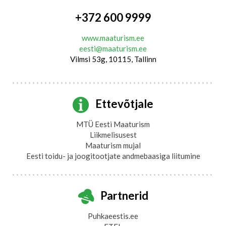
+372 600 9999
www.maaturism.ee
eesti@maaturism.ee
Vilmsi 53g, 10115, Tallinn
Ettevõtjale
MTÜ Eesti Maaturism
Liikmelisusest
Maaturism mujal
Eesti toidu- ja joogitootjate andmebaasiga liitumine
Partnerid
Puhkaeestis.ee