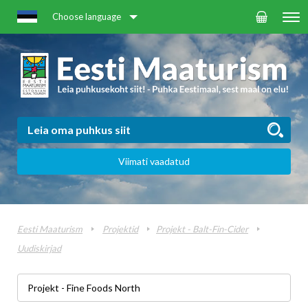
Choose language
Viimati vaadatud
Eesti Maaturism
Projektid
Projekt - Balt-Fin-Cider
Uudiskirjad
Projekt - Fine Foods North