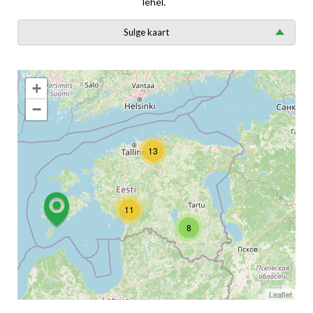
lehel.
Sulge kaart
+
−
13
11
8
Leaflet