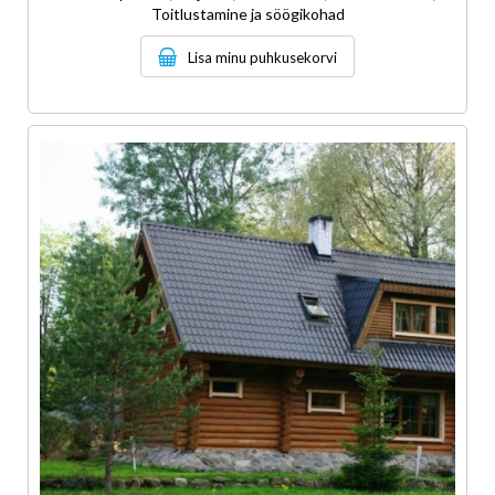
Toitlustamine ja söögikohad
Lisa minu puhkusekorvi