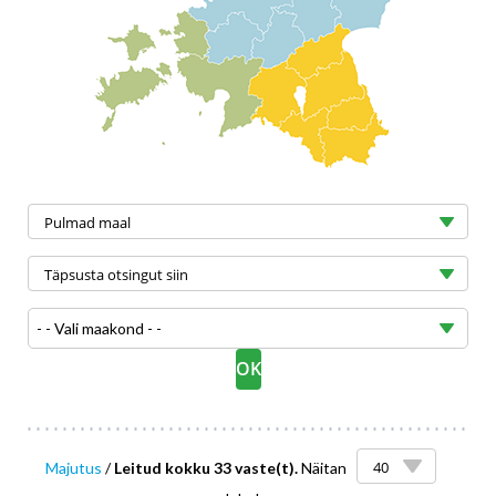
- - Vali maakond - -
Majutus
/
Leitud kokku 33 vaste(t).
Näitan