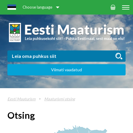
Choose language
Viimati vaadatud
Eesti Maaturism
Maaturismi otsing
Otsing