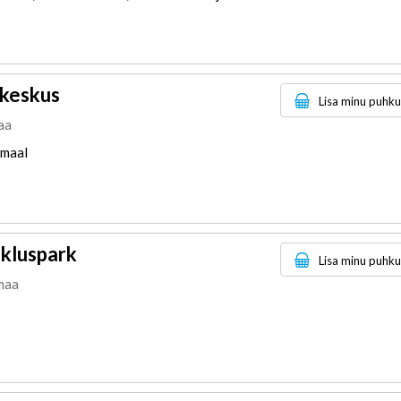
keskus
Lisa minu puhk
aa
 maal
ikluspark
Lisa minu puhk
umaa