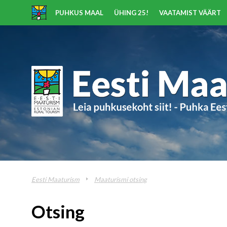
PUHKUS MAAL
ÜHING 25!
VAATAMIST VÄÄRT
Eesti Maaturism
Maaturismi otsing
Otsing