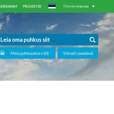
Choose language
KÄSIRAAMAT
PROJEKTID
Minu puhkusekorv (
0
)
Viimati vaadatud