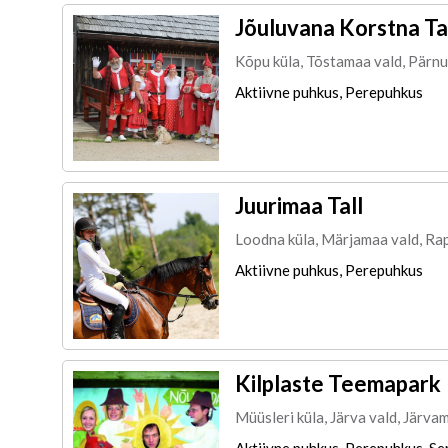
Jõuluvana Korstna Ta
Kõpu küla, Tõstamaa vald, Pärn
Aktiivne puhkus, Perepuhkus
Juurimaa Tall
Loodna küla, Märjamaa vald, Ra
Aktiivne puhkus, Perepuhkus
Kilplaste Teemapark
Müüsleri küla, Järva vald, Järva
Aktiivne puhkus, Perepuhkus, Sem