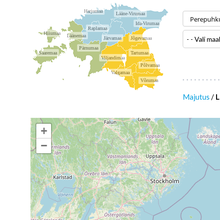
Harjumaa
Lääne-Virumaa
Ida-Virumaa
Raplamaa
Hiiumaa
Läänemaa
- - Vali maa
Järvamaa
Jõgevamaa
Pärnumaa
Saaremaa
Tartumaa
Viljandimaa
Põlvamaa
Valgamaa
Võrumaa
Majutus
/
L
+
−