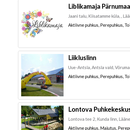
Liblikamaja Pärnumaa
Jaani talu, Kiisatamme küla, , L
Aktiivne puhkus, Perepuhkus, To
Liikluslinn
Uue-Antsla, Antsla vald, Võruma
Aktiivne puhkus, Perepuhkus, To
Lontova Puhkekesku
Lontova tee 2, Kunda linn, Lään
Aktiivne puhkus, Majutus, Perepu