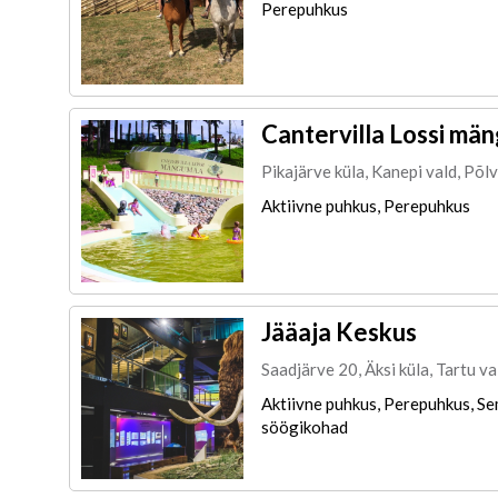
Perepuhkus
Cantervilla Lossi mä
Pikajärve küla, Kanepi vald, Põ
Aktiivne puhkus, Perepuhkus
Jääaja Keskus
Saadjärve 20, Äksi küla, Tartu v
Aktiivne puhkus, Perepuhkus, Sem
söögikohad