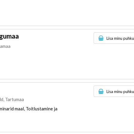
ngumaa
Lisa minu puhk
lvamaa
Lisa minu puhk
ald, Tartumaa
inarid maal, Toitlustamine ja