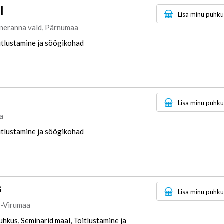
l
Lisa minu puhk
ääneranna vald, Pärnumaa
itlustamine ja söögikohad
Lisa minu puhk
a
itlustamine ja söögikohad
s
Lisa minu puhk
e-Virumaa
hkus, Seminarid maal, Toitlustamine ja