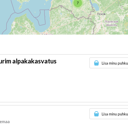
7
uurim alpakakasvatus
Lisa minu puhk
Lisa minu puhk
remaa