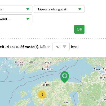
kond - -
eitud kokku 25 vaste(t).
Näitan
lehel.
13