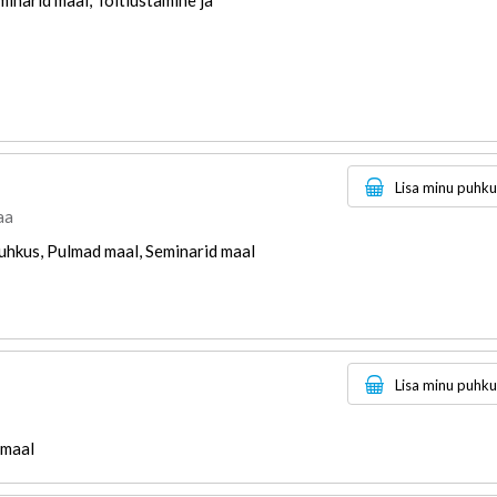
Lisa minu puhk
aa
uhkus, Pulmad maal, Seminarid maal
Lisa minu puhk
 maal