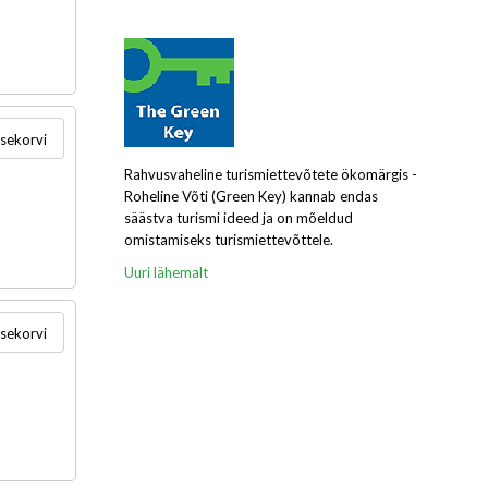
usekorvi
Rahvusvaheline turismiettevõtete ökomärgis -
Roheline Võti (Green Key) kannab endas
säästva turismi ideed ja on mõeldud
omistamiseks turismiettevõttele.
Uuri lähemalt
usekorvi