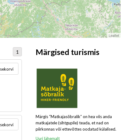
Leaflet
Märgised turismis
1
usekorvi
Märgis “Matkajasõbralik” on hea viis anda
matkajatele (sihtgupile) teada, et nad on
usekorvi
piirkonnas või ettevõttes oodatud külalised.
Uuri lähemalt