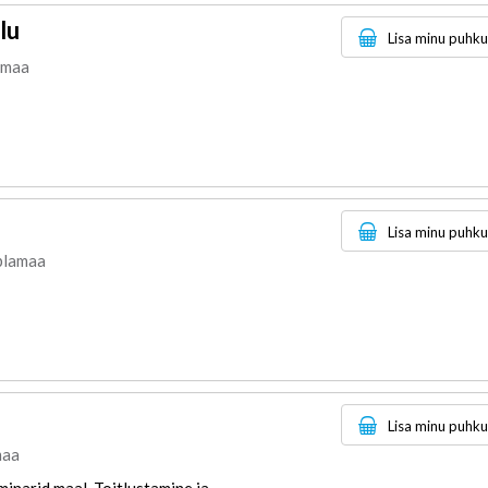
lu
Lisa minu puhk
umaa
Lisa minu puhk
plamaa
Lisa minu puhk
maa
inarid maal, Toitlustamine ja