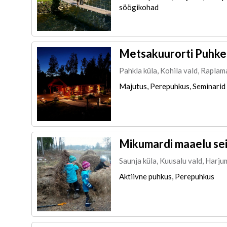
söögikohad
Metsakuurorti Puhke
Pahkla küla, Kohila vald, Raplam
Majutus, Perepuhkus, Seminarid
Mikumardi maaelu se
Saunja küla, Kuusalu vald, Harj
Aktiivne puhkus, Perepuhkus