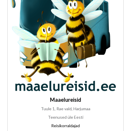
Maaelureisid
Tuule 1, Rae vald, Harjumaa
Teenused üle Eesti
Reisikorraldajad