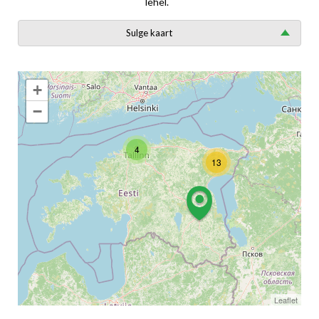
lehel.
Sulge kaart
+
−
4
13
Leaflet