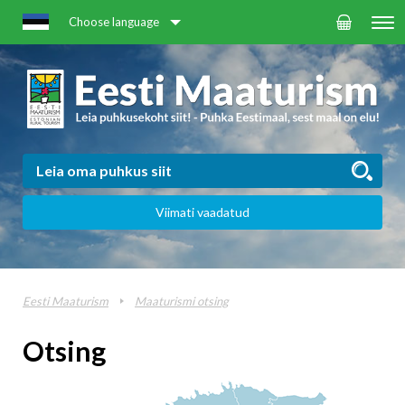
Choose language
Viimati vaadatud
Eesti Maaturism
Maaturismi otsing
Otsing