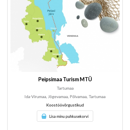
Peipsimaa Turism MTÜ
Tartumaa
Ida-Virumaa, Jõgevamaa, Põlvamaa, Tartumaa
Koostöövõrgustikud
Lisa minu puhkusekorvi