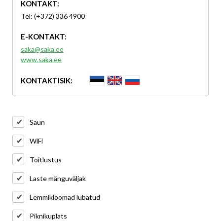
KONTAKT:
Tel: (+372) 336 4900
E-KONTAKT:
saka@saka.ee
www.saka.ee
KONTAKTISIK:
Saun
WiFi
Toitlustus
Laste mänguväljak
Lemmikloomad lubatud
Piknikuplats