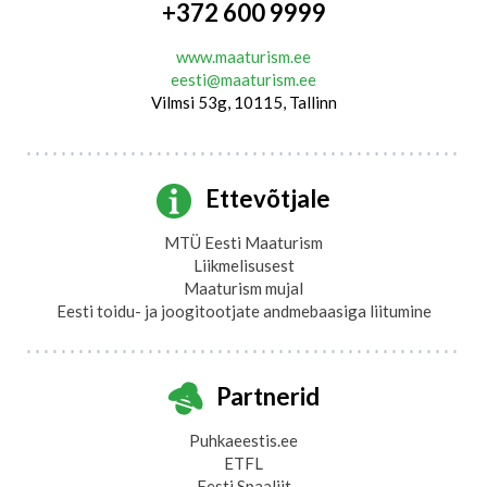
+372 600 9999
www.maaturism.ee
eesti@maaturism.ee
Vilmsi 53g, 10115, Tallinn
Ettevõtjale
MTÜ Eesti Maaturism
Liikmelisusest
Maaturism mujal
Eesti toidu- ja joogitootjate andmebaasiga liitumine
Partnerid
Puhkaeestis.ee
ETFL
Eesti Spaaliit