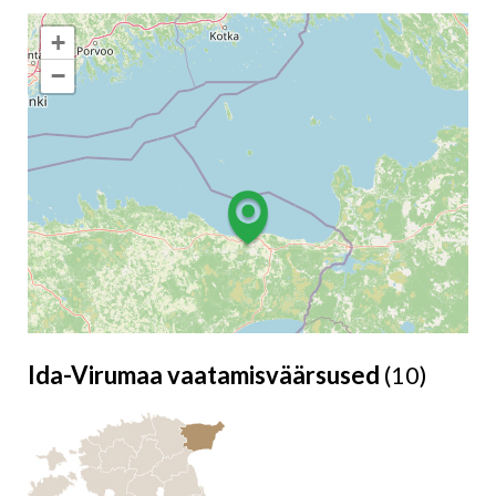
+
−
Ida-Virumaa vaatamisväärsused
(10)
Leaflet