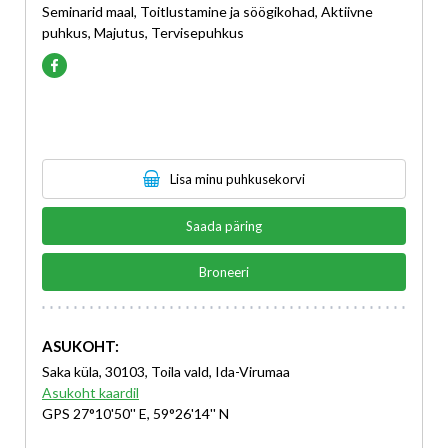
Seminarid maal, Toitlustamine ja söögikohad, Aktiivne
puhkus, Majutus, Tervisepuhkus
Lisa minu puhkusekorvi
Saada päring
Broneeri
ASUKOHT:
Saka küla, 30103, Toila vald, Ida-Virumaa
Asukoht kaardil
GPS 27°10'50'' E, 59°26'14'' N