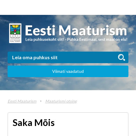
Viimati vaadatud
Eesti Maaturism
Maaturismi otsing
Saka Mõis