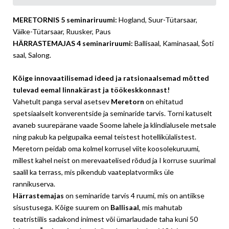
MERETORNIS 5 seminariruumi:
Hogland, Suur-Tütarsaar,
Väike-Tütarsaar, Ruusker, Paus
HÄRRASTEMAJAS 4 seminariruumi:
Ballisaal, Kaminasaal, Šoti
saal, Salong.
Kõige innovaatilisemad ideed ja ratsionaalsemad mõtted
tulevad eemal linnakärast ja töökeskkonnast!
Vahetult panga serval asetsev
Meretorn
on ehitatud
spetsiaalselt konverentside ja seminaride tarvis. Torni katuselt
avaneb suurepärane vaade Soome lahele ja klindialusele metsale
ning pakub ka pelgupaika eemal teistest hotellikülalistest.
Meretorn peidab oma kolmel korrusel viite koosolekuruumi,
millest kahel neist on merevaatelised rõdud ja I korruse suurimal
saalil ka terrass, mis pikendub vaateplatvormiks üle
rannikuserva.
Härrastemajas
on seminaride tarvis 4 ruumi, mis on antiikse
sisustusega. Kõige suurem on
Ballisaal
, mis mahutab
teatristiilis sadakond inimest või ümarlaudade taha kuni 50