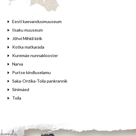
Eesti kaevandusmuuseum
Iisaku muuseum
Jõhvi Mihkli kirik
Kotka matkarada
Kuremäe nunnaklooster
Narva
Purtse kindluselamu
Saka-Ontika-Toila pankrannik
Sinimäed
Toila