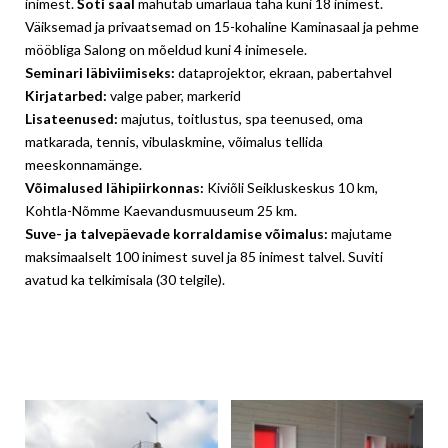
inimest.
Šoti saal
mahutab ümarlaua taha kuni 18 inimest.
Väiksemad ja privaatsemad on 15-kohaline Kaminasaal ja pehme
mööbliga Salong on mõeldud kuni 4 inimesele.
Seminari läbiviimiseks:
dataprojektor, ekraan, pabertahvel
Kirjatarbed:
valge paber, markerid
Lisateenused:
majutus, toitlustus, spa teenused, oma
matkarada, tennis, vibulaskmine, võimalus tellida
meeskonnamänge.
Võimalused lähipiirkonnas:
Kiviõli Seikluskeskus 10 km,
Kohtla-Nõmme Kaevandusmuuseum 25 km.
Suve- ja talvepäevade korraldamise võimalus:
majutame
maksimaalselt 100 inimest suvel ja 85 inimest talvel. Suviti
avatud ka telkimisala (30 telgile).