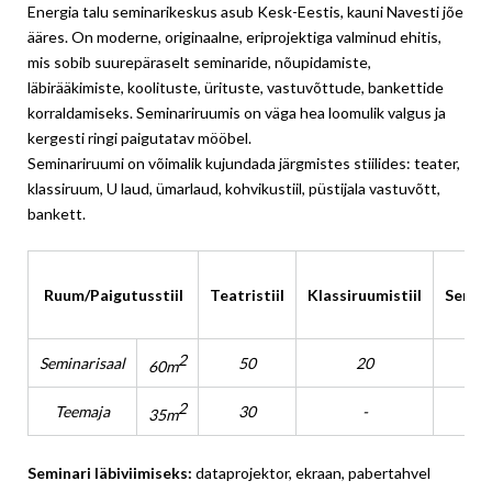
Energia talu seminarikeskus asub Kesk-Eestis, kauni Navesti jõe
ääres. On moderne, originaalne, eriprojektiga valminud ehitis,
mis sobib suurepäraselt seminaride, nõupidamiste,
läbirääkimiste, koolituste, ürituste, vastuvõttude, bankettide
korraldamiseks. Seminariruumis on väga hea loomulik valgus ja
kergesti ringi paigutatav mööbel.
Seminariruumi on võimalik kujundada järgmistes stiilides: teater,
klassiruum, U laud, ümarlaud, kohvikustiil, püstijala vastuvõtt,
bankett.
Ruum/Paigutusstiil
Teatristiil
Klassiruumistiil
Semina
2
Seminarisaal
50
20
3
60m
2
Teemaja
30
-
35m
Seminari läbiviimiseks:
dataprojektor, ekraan, pabertahvel