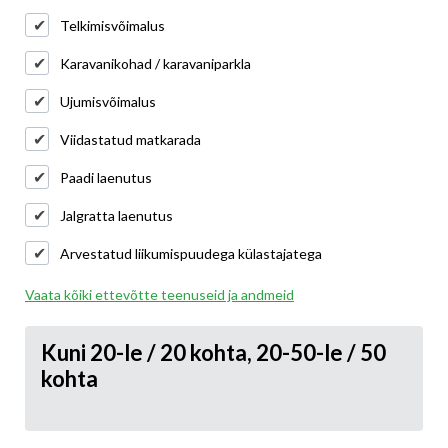
Telkimisvõimalus
Karavanikohad / karavaniparkla
Ujumisvõimalus
Viidastatud matkarada
Paadi laenutus
Jalgratta laenutus
Arvestatud liikumispuudega külastajatega
Vaata kõiki ettevõtte teenuseid ja andmeid
Kuni 20-le / 20 kohta, 20-50-le / 50
kohta