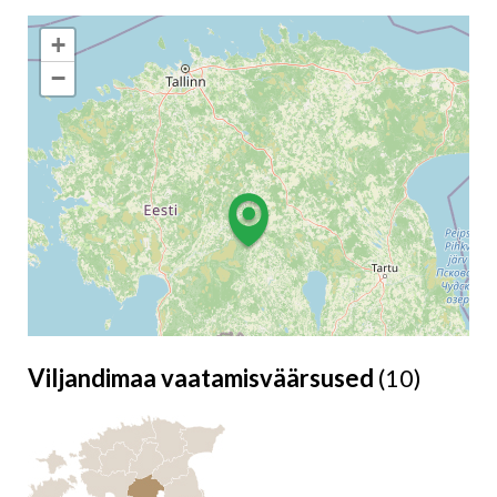
+
−
Viljandimaa vaatamisväärsused
(10)
Leaflet