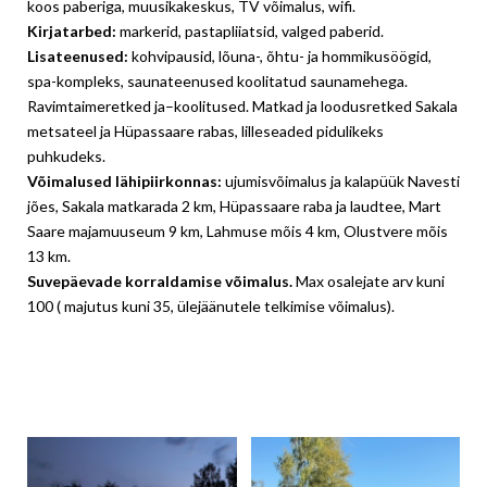
koos paberiga, muusikakeskus, TV võimalus, wifi.
Kirjatarbed:
markerid, pastapliiatsid, valged paberid.
Lisateenused:
kohvipausid, lõuna-, õhtu- ja hommikusöögid,
spa-kompleks, saunateenused koolitatud saunamehega.
Ravimtaimeretked ja–koolitused. Matkad ja loodusretked Sakala
metsateel ja Hüpassaare rabas, lilleseaded pidulikeks
puhkudeks.
Võimalused lähipiirkonnas:
ujumisvõimalus ja kalapüük Navesti
jões, Sakala matkarada 2 km, Hüpassaare raba ja laudtee, Mart
Saare majamuuseum 9 km, Lahmuse mõis 4 km, Olustvere mõis
13 km.
Suvepäevade korraldamise võimalus.
Max osalejate arv kuni
100 ( majutus kuni 35, ülejäänutele telkimise võimalus).