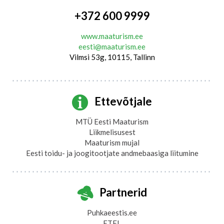
+372 600 9999
www.maaturism.ee
eesti@maaturism.ee
Vilmsi 53g, 10115, Tallinn
Ettevõtjale
MTÜ Eesti Maaturism
Liikmelisusest
Maaturism mujal
Eesti toidu- ja joogitootjate andmebaasiga liitumine
Partnerid
Puhkaeestis.ee
ETFL