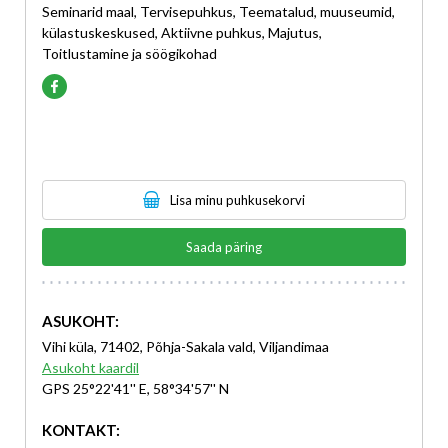
Seminarid maal, Tervisepuhkus, Teematalud, muuseumid,
külastuskeskused, Aktiivne puhkus, Majutus,
Toitlustamine ja söögikohad
Lisa minu puhkusekorvi
Saada päring
ASUKOHT:
Vihi küla, 71402, Põhja-Sakala vald, Viljandimaa
Asukoht kaardil
GPS 25°22'41'' E, 58°34'57'' N
KONTAKT: