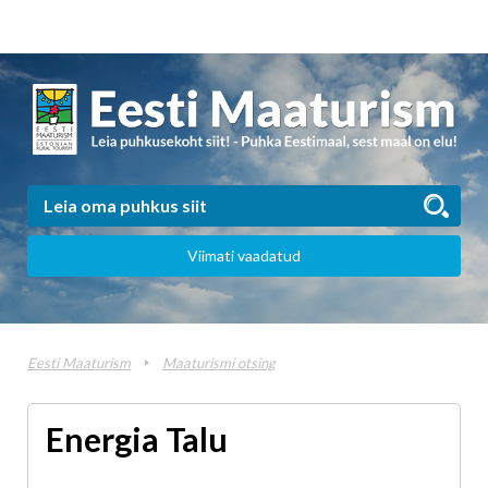
Viimati vaadatud
Eesti Maaturism
Maaturismi otsing
Energia Talu