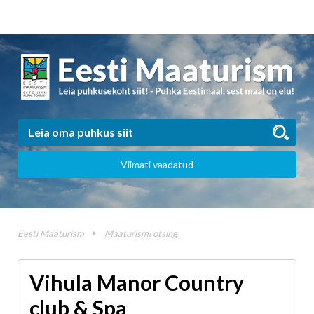
Viimati vaadatud
Eesti Maaturism
Maaturismi otsing
Vihula Manor Country
club & Spa