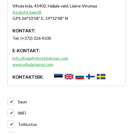
Vihula küla, 45402, Haljala vald, Lääne-Virumaa
Asukoht kaardil
GPS 26°10'58'' E, 59°32'48'' N
KONTAKT:
Tel: (+372) 326 4100
E-KONTAKT:
info.vihula@uhotelsgroup.com
www.vihulamanor.com
KONTAKTISIK:
Saun
WiFi
Toitlustus