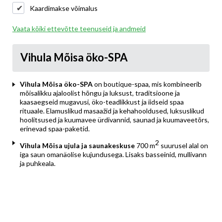
Kaardimakse võimalus
Vaata kõiki ettevõtte teenuseid ja andmeid
Vihula Mõisa öko-SPA
Vihula Mõisa öko-SPA
on boutique-spaa, mis kombineerib
mõisalikku ajaloolist hõngu ja luksust, traditsioone ja
kaasaegseid mugavusi, öko-teadlikkust ja iidseid spaa
rituaale. Elamuslikud masaažid ja kehahooldused, luksuslikud
hoolitsused ja kuumavee ürdivannid, saunad ja kuumaveetõrs,
erinevad spaa-paketid.
2
Vihula Mõisa ujula ja saunakeskuse
700 m
suurusel alal on
iga saun omanäolise kujundusega. Lisaks basseinid, mullivann
ja puhkeala.