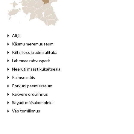
Leaflet
Altja
Käsmu meremuuseum
Kiltsi loss ja admiralituba
Lahemaa rahvuspark
Neeruti maastikukaitseala
Palmse mõis
Porkuni paemuuseum
Rakvere ordulinnus
Sagadi mõisakompleks
Vao tornilinnus