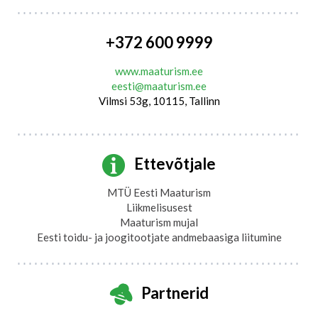
+372 600 9999
www.maaturism.ee
eesti@maaturism.ee
Vilmsi 53g, 10115, Tallinn
Ettevõtjale
MTÜ Eesti Maaturism
Liikmelisusest
Maaturism mujal
Eesti toidu- ja joogitootjate andmebaasiga liitumine
Partnerid