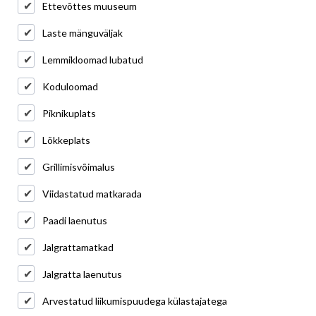
Ettevõttes muuseum
Laste mänguväljak
Lemmikloomad lubatud
Koduloomad
Piknikuplats
Lõkkeplats
Grillimisvõimalus
Viidastatud matkarada
Paadi laenutus
Jalgrattamatkad
Jalgratta laenutus
Arvestatud liikumispuudega külastajatega