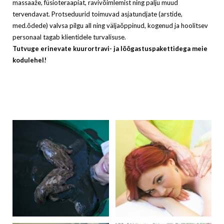
massaaže, füsioteraapiat, ravivõimlemist ning palju muud
tervendavat. Protseduurid toimuvad asjatundjate (arstide,
med.õdede) valvsa pilgu all ning väljaõppinud, kogenud ja hoolitsev
personaal tagab klientidele turvalisuse.
Tutvuge erinevate kuurortravi- ja lõõgastuspakettidega meie
kodulehel!