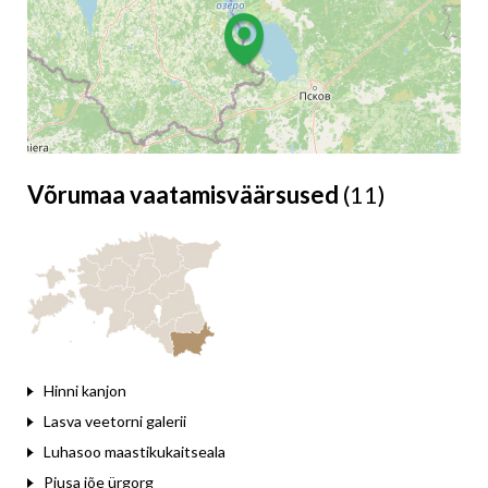
Võrumaa vaatamisväärsused
(11)
Leaflet
Hinni kanjon
Lasva veetorni galerii
Luhasoo maastikukaitseala
Piusa jõe ürgorg