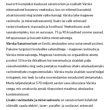
kuurorti kompleksi kuuluvad sanatoorium ja osaliselt Värska
mineraalveel baseeruv veekeskus, kus on mitmed basseinid,
atraktsioonid ning lastele väike liumägi. Värska lahe magevee
ravimuda- ja mineraalveevannid, lisaks lai valik erinevaid
raviprotseduure, massaaže ja hoolitsusi. Veekeskuses asub
saunakompleks, kus on aurusaun, 75 ja 90 kraadised soome saunad,
infrapunasaun ja bassein külma mineraalveega.
Värska Sanatooriu
m
on Eestis ainulaadne oma raviarsenali poolest.
Pakume turgutust looduslike vahenditega – magevee ravimuda ja
Värska mineraalveega. Magevee ravimuda on orgaaniliste ainete
poolest 10 korda rikkalikum kui meremuda ja sisaldab palju
väävelvesinikku ning seda peetakse maailmas üheks ainulaadsemaks
ravitoimeliseks mageveemudaks. Värska muda sisaldab suurel hulgal
östogeeni, mis teeb ta naha noorendamise omadustelt ületamatuks.
Muda lahjendatakse 570 miljonit aastat vana ülisoolase Värska
veega, mis omakorda annab tõepoolest maailmas ainulaadse
kombinatsiooni.
Lisaks ravimudale ja mineraalveele
on sanatooriumi külalistel
võimalik saada elektri-, laser-, parafiin- ja soolaravi, erinevaid