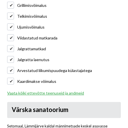
Grillimisvõimalus
Telkimisvõimalus
Ujumisvõimalus
Viidastatud matkarada
Jalgrattamatkad
Jalgratta laenutus
Arvestatud liikumispuudega külastajatega
Kaardimakse võimalus
Vaata kõiki ettevõtte teenuseid ja andmeid
Värska sanatoorium
Setomaal, Lämmijärve kaldal männimetsade keskel asuvasse