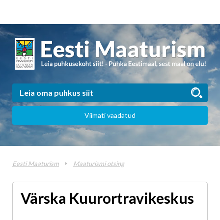
Viimati vaadatud
Eesti Maaturism
Maaturismi otsing
Värska Kuurortravikeskus