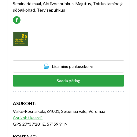
Seminarid maal, Aktiivne puhkus, Majutus, Toitlustamine ja
söögikohad, Tervisepuhkus
Lisa minu puhkusekorvi
Saada päring
ASUKOHT:
Väike-Rõsna küla, 64001, Setomaa vald, Võrumaa
Asukoht kaardil
GPS 27°37'20'' E, 57°59'9'' N
KONTAKT: