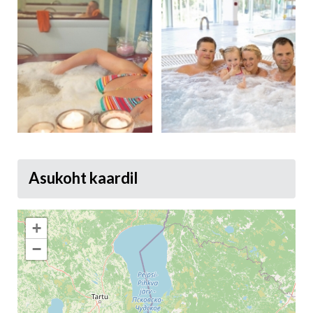
Asukoht kaardil
+
−