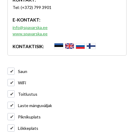
Tel: (+372) 799 3901
E-KONTAKT:
info@spavarska.ee
www.spavarska.ee
KONTAKTISIK:
Saun
WiFi
Toitlustus
Laste mänguväljak
Piknikuplats
Lõkkeplats