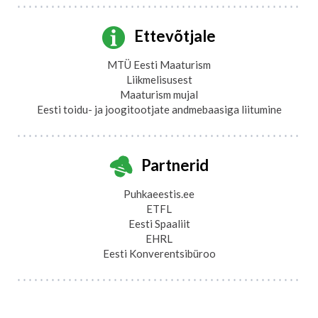
Ettevõtjale
MTÜ Eesti Maaturism
Liikmelisusest
Maaturism mujal
Eesti toidu- ja joogitootjate andmebaasiga liitumine
Partnerid
Puhkaeestis.ee
ETFL
Eesti Spaaliit
EHRL
Eesti Konverentsibüroo