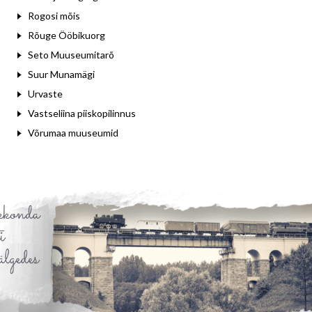
Rogosi mõis
Rõuge Ööbikuorg
Seto Muuseumitarõ
Suur Munamägi
Urvaste
Vastseliina piiskopilinnus
Võrumaa muuseumid