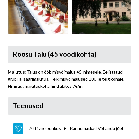
Roosu Talu (45 voodikohta)
Majutus
: Talus on ööbimisvõimalus 45 inimesele. Eelistatud
grupi ja laagrimajutus. Telkimisvõimalused 100-le telgikohale.
Hinnad
: majutuskoha hind alates 7€/in.
Teenused
Aktiivne puhkus
Kanuumatkad Võhandu jõel