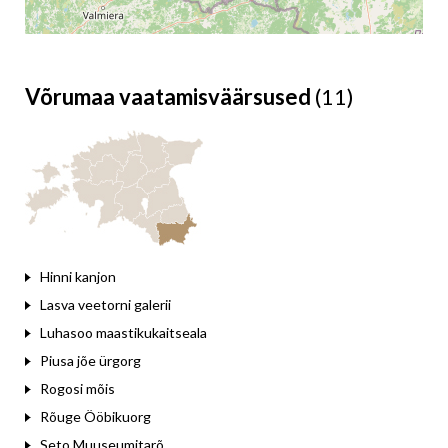
Võrumaa vaatamisväärsused
(11)
Leaflet
Hinni kanjon
Lasva veetorni galerii
Luhasoo maastikukaitseala
Piusa jõe ürgorg
Rogosi mõis
Rõuge Ööbikuorg
Seto Muuseumitarõ