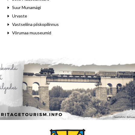
Suur Munamägi
Urvaste
Vastseliina piiskopilinnus
Võrumaa muuseumid