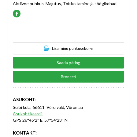
Aktiivne puhkus, Majutus, Toitlustamine ja söögikohad
Lisa minu puhkusekorvi
Saada päring
Broneeri
ASUKOHT:
Sulbi küla, 66611, Võru vald, Võrumaa
Asukoht kaardil
GPS 26°45'2'' E, 57°54'23'' N
KONTAKT: