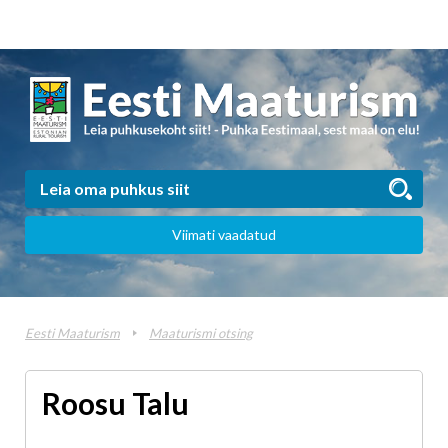
Viimati vaadatud
Eesti Maaturism
Maaturismi otsing
Roosu Talu