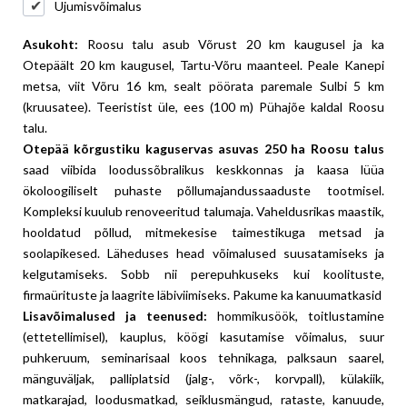
Ujumisvõimalus
Asukoht:
Roosu talu asub Võrust 20 km kaugusel ja ka
Otepäält 20 km kaugusel, Tartu-Võru maanteel. Peale Kanepi
metsa, viit Võru 16 km, sealt pöörata paremale Sulbi 5 km
(kruusatee). Teeristist üle, ees (100 m) Pühajõe kaldal Roosu
talu.
Otepää kõrgustiku kaguservas asuvas 250 ha Roosu talus
saad viibida loodussõbralikus keskkonnas ja kaasa lüüa
ökoloogiliselt puhaste põllumajandussaaduste tootmisel.
Kompleksi kuulub renoveeritud talumaja. Vaheldusrikas maastik,
hooldatud põllud, mitmekesise taimestikuga metsad ja
soolapikesed. Läheduses head võimalused suusatamiseks ja
kelgutamiseks. Sobb nii perepuhkuseks kui koolituste,
firmaürituste ja laagrite läbiviimiseks. Pakume ka kanuumatkasid
Lisavõimalused ja teenused:
hommikusöök, toitlustamine
(ettetellimisel), kauplus, köögi kasutamise võimalus, suur
puhkeruum, seminarisaal koos tehnikaga, palksaun saarel,
mänguväljak, palliplatsid (jalg-, võrk-, korvpall), külakiik,
matkarajad, loodusmatkad, seiklusmängud, rataste, kanuude,