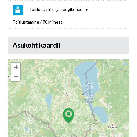
Toitlustamine ja söögikohad
Toitlustamine / 70 inimest
Asukoht kaardil
+
−