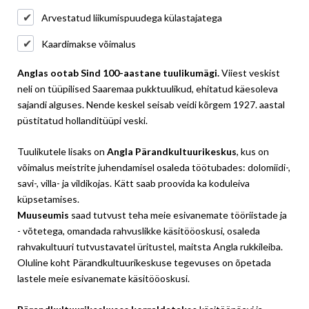
Arvestatud liikumispuudega külastajatega
Kaardimakse võimalus
Anglas ootab Sind 100-aastane tuulikumägi.
Viiest veskist
neli on tüüpilised Saaremaa pukktuulikud, ehitatud käesoleva
sajandi alguses. Nende keskel seisab veidi kõrgem 1927. aastal
püstitatud hollanditüüpi veski.
Tuulikutele lisaks on
Angla Pärandkultuurikeskus
, kus on
võimalus meistrite juhendamisel osaleda töötubades: dolomiidi-,
savi-, villa- ja vildikojas. Kätt saab proovida ka koduleiva
küpsetamises.
Muuseumis
saad tutvust teha meie esivanemate tööriistade ja
- võtetega, omandada rahvuslikke käsitööoskusi, osaleda
rahvakultuuri tutvustavatel üritustel, maitsta Angla rukkileiba.
Oluline koht Pärandkultuurikeskuse tegevuses on õpetada
lastele meie esivanemate käsitööoskusi.