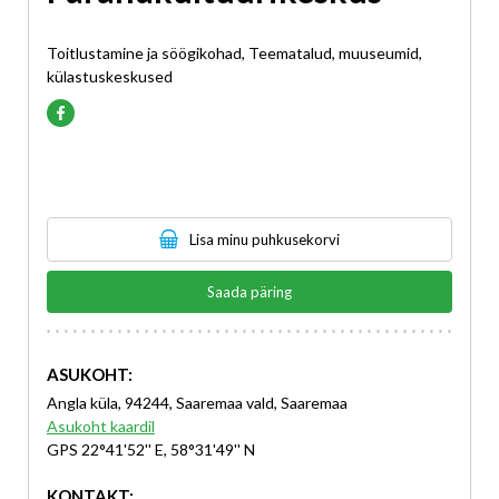
Toitlustamine ja söögikohad, Teematalud, muuseumid,
külastuskeskused
Lisa minu puhkusekorvi
Saada päring
ASUKOHT:
Angla küla, 94244, Saaremaa vald, Saaremaa
Asukoht kaardil
GPS 22°41'52'' E, 58°31'49'' N
KONTAKT: