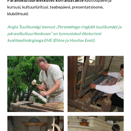
Pärandkultuurikeskuses korraldatakse
käsitööpäevi ja
kursusi, kultuuriüritusi, teabepäevi, presentatsioone,
klubiõhtuid.
Angla Tuulikumägi teenust „Peremehega ringkäik tuulikumäel ja
pärandkultuurikeskuses” on tunnustatud ökoturismi
kvaliteedimärgisega EHE (Ehtne ja Huvitav Eesti).