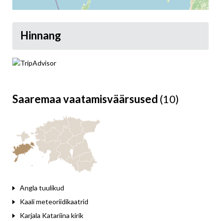
Hinnang
Leaflet
Saaremaa vaatamisväärsused
(10)
Angla tuulikud
Kaali meteoriidikaatrid
Karjala Katariina kirik