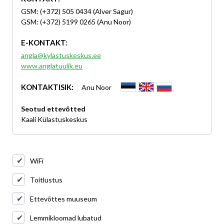
GSM: (+372) 505 0434 (Alver Sagur)
GSM: (+372) 5199 0265 (Anu Noor)
E-KONTAKT:
angla@kylastuskeskus.ee
www.anglatuulik.eu
KONTAKTISIK:
Anu Noor
Seotud ettevõtted
Kaali Külastuskeskus
WiFi
Toitlustus
Ettevõttes muuseum
Lemmikloomad lubatud