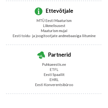
Ettevõtjale
MTÜ Eesti Maaturism
Liikmelisusest
Maaturism mujal
Eesti toidu- ja joogitootjate andmebaasiga liitumine
Partnerid
Puhkaeestis.ee
ETFL
Eesti Spaaliit
EHRL
Eesti Konverentsibüroo