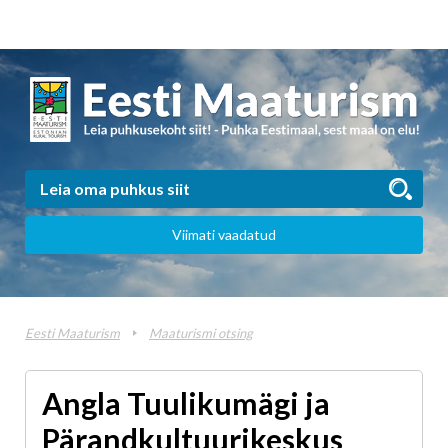
Viimati vaadatud
Eesti Maaturism
Maaturismi otsing
Angla Tuulikumägi ja
Pärandkultuurikeskus