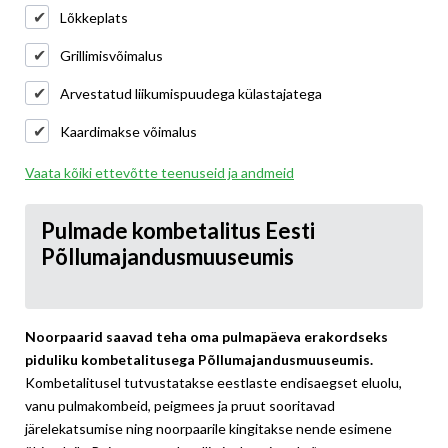
Lõkkeplats
Grillimisvõimalus
Arvestatud liikumispuudega külastajatega
Kaardimakse võimalus
Vaata kõiki ettevõtte teenuseid ja andmeid
Pulmade kombetalitus Eesti
Põllumajandusmuuseumis
Noorpaarid saavad teha oma pulmapäeva erakordseks
piduliku kombetalitusega Põllumajandusmuuseumis.
Kombetalitusel tutvustatakse eestlaste endisaegset eluolu,
vanu pulmakombeid, peigmees ja pruut sooritavad
järelekatsumise ning noorpaarile kingitakse nende esimene