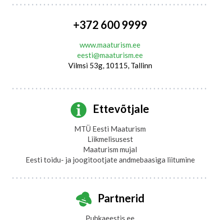
+372 600 9999
www.maaturism.ee
eesti@maaturism.ee
Vilmsi 53g, 10115, Tallinn
Ettevõtjale
MTÜ Eesti Maaturism
Liikmelisusest
Maaturism mujal
Eesti toidu- ja joogitootjate andmebaasiga liitumine
Partnerid
Puhkaeestis.ee