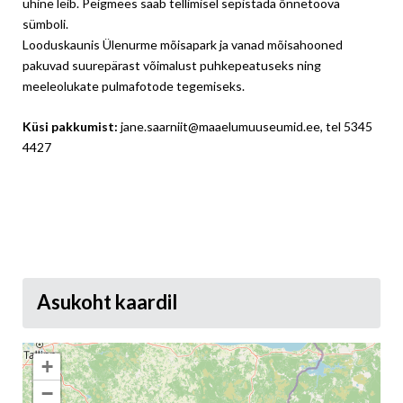
ühine leib. Peigmees saab tellimisel sepistada õnnetoova
sümboli.
Looduskaunis Ülenurme mõisapark ja vanad mõisahooned
pakuvad suurepärast võimalust puhkepeatuseks ning
meeleolukate pulmafotode tegemiseks.
Küsi pakkumist:
jane.saarniit@maaelumuuseumid.ee, tel 5345
4427
Asukoht kaardil
+
−