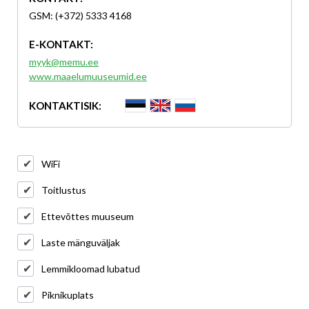
GSM: (+372) 5333 4168
E-KONTAKT:
myyk@memu.ee
www.maaelumuuseumid.ee
KONTAKTISIK:
WiFi
Toitlustus
Ettevõttes muuseum
Laste mänguväljak
Lemmikloomad lubatud
Piknikuplats