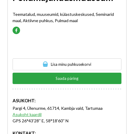
Teematalud, muuseumid, külastuskeskused, Seminarid
maal, Aktiivne puhkus, Pulmad maal
Lisa minu puhkusekorvi
Saada päring
ASUKOHT:
Pargi 4, Ülenurme, 61714, Kambja vald, Tartumaa
Asukoht kaardil
GPS 26°43'28'' E, 58°18'60'' N
KONTAKT: