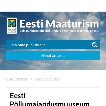
Viimati vaadatud
Eesti Maaturism
Maaturismi otsing
Eesti
Põllumajandusmuuseum