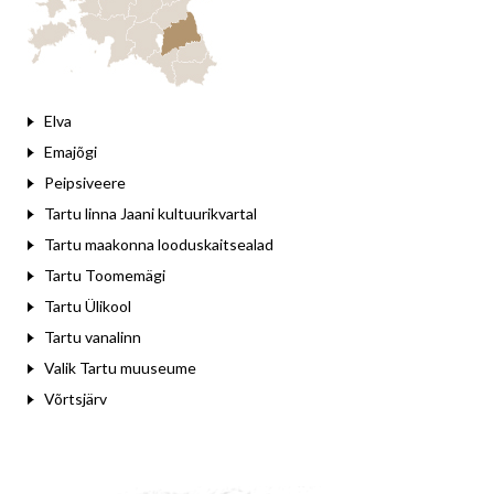
Elva
Emajõgi
Peipsiveere
Tartu linna Jaani kultuurikvartal
Tartu maakonna looduskaitsealad
Tartu Toomemägi
Tartu Ülikool
Tartu vanalinn
Valik Tartu muuseume
Võrtsjärv