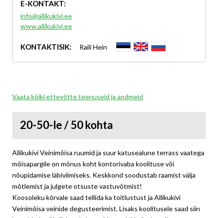
E-KONTAKT:
info@allikukivi.ee
www.allikukivi.ee
KONTAKTISIK:
Raili Hein
Vaata kõiki ettevõtte teenuseid ja andmeid
20-50-le / 50 kohta
Allikukivi Veinimõisa ruumid ja suur katusealune terrass vaatega
mõisapargile on mõnus koht kontorivaba koolituse või
nõupidamise läbiviimiseks. Keskkond soodustab raamist välja
mõtlemist ja julgete otsuste vastuvõtmist!
Koosoleku kõrvale saad tellida ka toitlustust ja Allikukivi
Veinimõisa veinide degusteerimist. Lisaks koolitusele saad siin