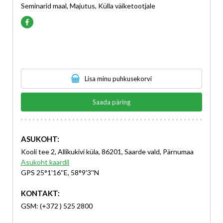
Seminarid maal, Majutus, Külla väiketootjale
Lisa minu puhkusekorvi
Saada päring
ASUKOHT:
Kooli tee 2, Allikukivi küla, 86201, Saarde vald, Pärnumaa
Asukoht kaardil
GPS 25°1'16''E, 58°9'3''N
KONTAKT:
GSM: (+372 ) 525 2800