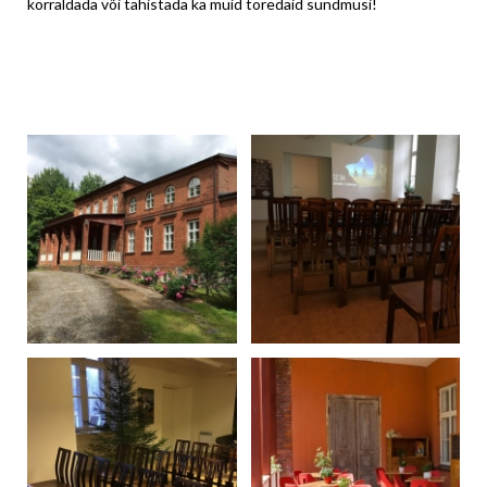
korraldada või tähistada ka muid toredaid sündmusi!