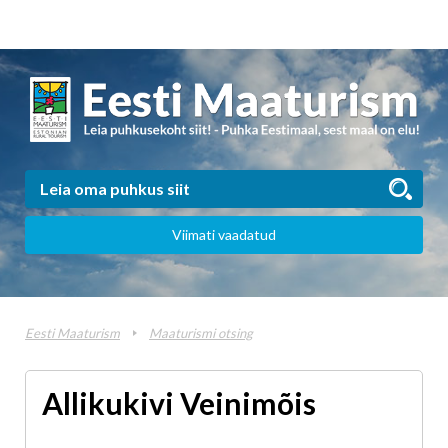
Viimati vaadatud
Eesti Maaturism
Maaturismi otsing
Allikukivi Veinimõis