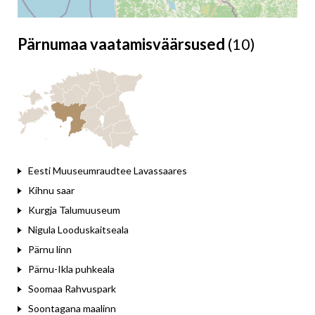
Pärnumaa vaatamisväärsused
(10)
Leaflet
Eesti Muuseumraudtee Lavassaares
Kihnu saar
Kurgja Talumuuseum
Nigula Looduskaitseala
Pärnu linn
Pärnu-Ikla puhkeala
Soomaa Rahvuspark
Soontagana maalinn