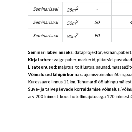
2
Seminarisaal
-
25m
2
Seminarisaal
50
50m
2
Seminarisaal
90
90m
Seminari läbiviimiseks:
dataprojektor, ekraan, paberta
Kirjatarbed:
valge paber, markerid, pliiatsid-pastakad
Lisateenused:
majutus, toitlustus, saunad, massaažit
Võimalused lähipiirkonnas:
ujumisvõimalus 60 m, paad
Kuressaare linnus 11 km, Tehumardi öölahingu mälest
Suve- ja talvepäevade korraldamise võimalus.
Võima
arv 200 inimest, koos hotellimajutusega 120 inimest.