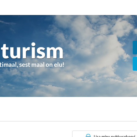
Lisa minu puhkusekorvi