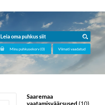
Minu puhkusekorv (
0
)
Viimati vaadatud
Saaremaa
vaatamisväärsused
(10)