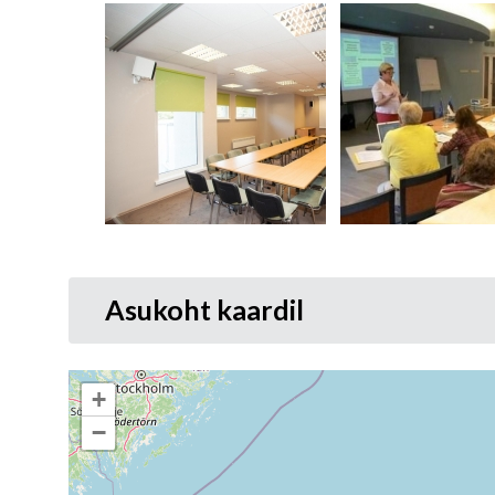
Asukoht kaardil
+
−