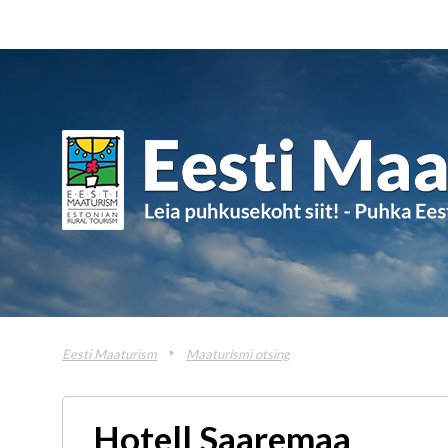
Eesti Maaturism
Maaturismi otsing
Hotell Saaremaa