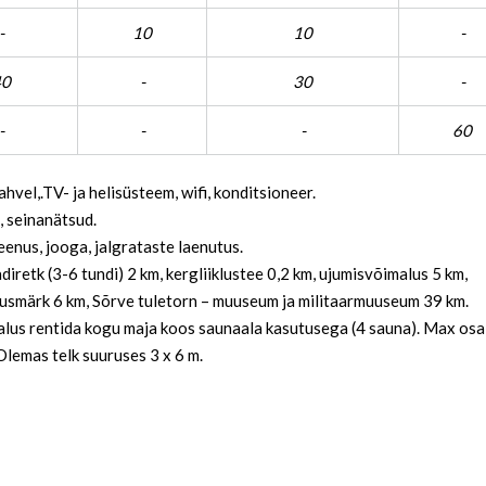
-
10
10
-
40
-
30
-
-
-
-
60
hvel,.TV- ja helisüsteem, wifi, konditsioneer.
, seinanätsud.
eenus, jooga, jalgrataste laenutus.
iretk (3-6 tundi) 2 km, kergliiklustee 0,2 km, ujumisvõimalus 5 km,
usmärk 6 km, Sõrve tuletorn – muuseum ja militaarmuuseum 39 km.
lus rentida kogu maja koos saunaala kasutusega (4 sauna). Max osa
Olemas telk suuruses 3 x 6 m.