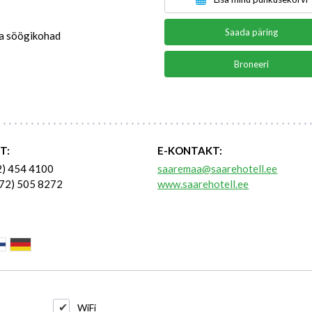
Saada päring
ja söögikohad
Broneeri
T:
E-KONTAKT:
2) 454 4100
saaremaa@saarehotell.ee
72) 505 8272
www.saarehotell.ee
WiFi