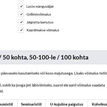
Laste mänguväljak
Grillimisvõimalus
Jalgratta laenutus
Kaardimakse võimalus
 / 50 kohta, 50-100-le / 100 kohta
 päevaseks kasutamiseks või koos majutusega. Lisaks võimalus telli
 sobib ka jooga jmt läbiviimiseks, suurel ekraanil võimalus vaadata
id.
uumistiil
Seminaristiil
U-kujuline paigutus
Kohvikust