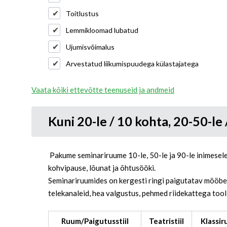
Toitlustus
Lemmikloomad lubatud
Ujumisvõimalus
Arvestatud liikumispuudega külastajatega
Vaata kõiki ettevõtte teenuseid ja andmeid
Kuni 20-le / 10 kohta, 20-50-le
Pakume seminariruume 10-le, 50-le ja 90-le inimesele
kohvipause, lõunat ja õhtusööki.
Seminariruumides on kergesti ringi paigutatav mööbel,
telekanaleid, hea valgustus, pehmed riidekattega tool
Ruum/Paigutusstiil
Teatristiil
Klassir