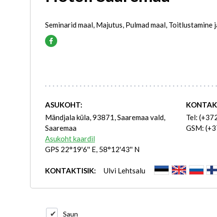
Seminarid maal, Majutus, Pulmad maal, Toitlustamine 
ASUKOHT:
KONTAK
Mändjala küla, 93871, Saaremaa vald,
Tel: (+37
Saaremaa
GSM: (+3
Asukoht kaardil
GPS 22°19'6'' E, 58°12'43'' N
KONTAKTISIK:
Ulvi Lehtsalu
Saun