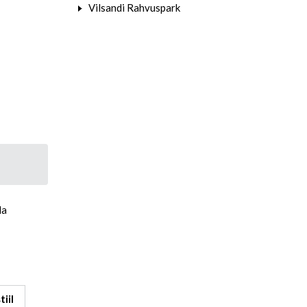
Vilsandi Rahvuspark
da
iil