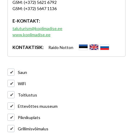
GSM: (+372) 5621 6792
GSM: (+372) 5647 1136
E-KONTAKT:
taluturism@koplimadise.ee
www.koplimadise.ee
KONTAKTISIK:
Raido Notton
Saun
WiFi
Toitlustus
Ettevõttes muuseum
Piknikuplats
Grillimisvõimalus