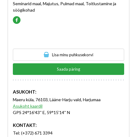
Seminarid maal, Majutus, Pulmad maal, Toitlustamine ja
söögikohad
Lisa minu puhkusekorvi
Saada päring
ASUKOHT:
Maeru küla, 76103, Lääne-Harju vald, Harjumaa
Asukoht kaardil
GPS 24°16'43'' E, 59°15'14'' N
KONTAKT:
Tel: (+372) 671 3394