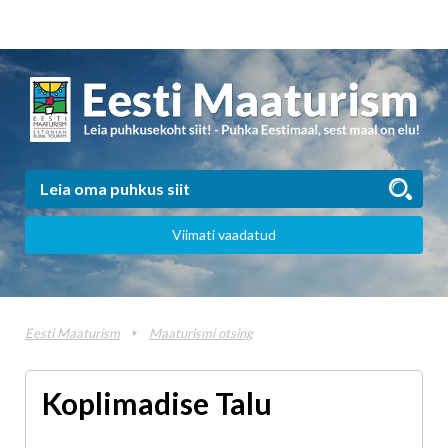
Viimati vaadatud
Eesti Maaturism
Maaturismi otsing
Koplimadise Talu