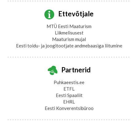
Ettevõtjale
MTÜ Eesti Maaturism
Liikmelisusest
Maaturism mujal
Eesti toidu- ja joogitootjate andmebaasiga liitumine
Partnerid
Puhkaeestis.ee
ETFL
Eesti Spaaliit
EHRL
Eesti Konverentsibüroo