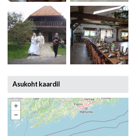
Asukoht kaardil
+
−