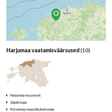
Harjumaa vaatamisväärsused
(10)
Leaflet
Harjumaa muuseum
Jägala juga
Kõrvemaa maastikukaitseala