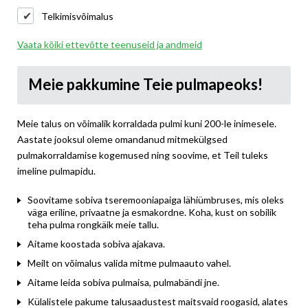
Telkimisvõimalus
Vaata kõiki ettevõtte teenuseid ja andmeid
Meie pakkumine Teie pulmapeoks!
Meie talus on võimalik korraldada pulmi kuni 200-le inimesele.
Aastate jooksul oleme omandanud mitmekülgsed
pulmakorraldamise kogemused ning soovime, et Teil tuleks
imeline pulmapidu.
Soovitame sobiva tseremooniapaiga lähiümbruses, mis oleks
väga eriline, privaatne ja esmakordne. Koha, kust on sobilik
teha pulma rongkäik meie tallu.
Aitame koostada sobiva ajakava.
Meilt on võimalus valida mitme pulmaauto vahel.
Aitame leida sobiva pulmaisa, pulmabändi jne.
Külalistele pakume talusaadustest maitsvaid roogasid, alates