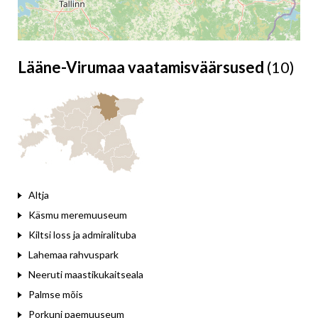
Lääne-Virumaa vaatamisväärsused
(10)
Leaflet
Altja
Käsmu meremuuseum
Kiltsi loss ja admiralituba
Lahemaa rahvuspark
Neeruti maastikukaitseala
Palmse mõis
Porkuni paemuuseum