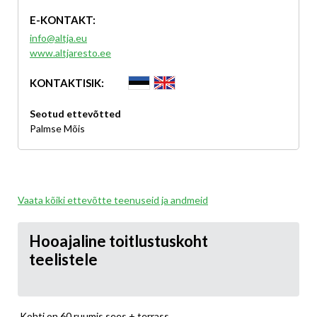
E-KONTAKT:
info@altja.eu
www.altjaresto.ee
KONTAKTISIK:
Seotud ettevõtted
Palmse Mõis
Vaata kõiki ettevõtte teenuseid ja andmeid
Hooajaline toitlustuskoht
teelistele
Kohti on 60 ruumis sees + terrass.