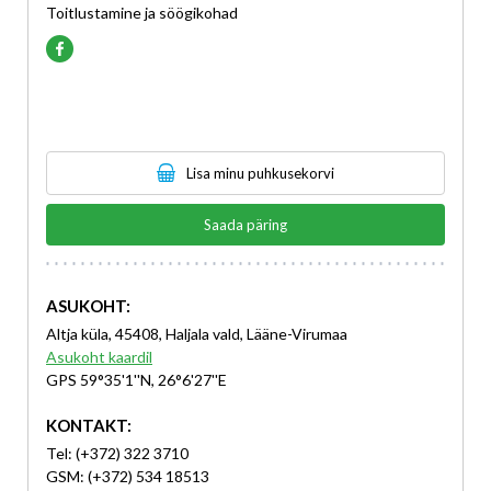
Toitlustamine ja söögikohad
Lisa minu puhkusekorvi
Saada päring
ASUKOHT:
Altja küla, 45408, Haljala vald, Lääne-Virumaa
Asukoht kaardil
GPS 59°35'1''N, 26°6'27''E
KONTAKT:
Tel: (+372) 322 3710
GSM: (+372) 534 18513