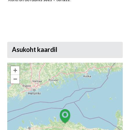
Asukoht kaardil
+
−