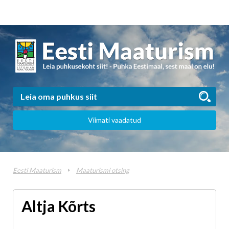
Viimati vaadatud
Eesti Maaturism
Maaturismi otsing
Altja Kõrts