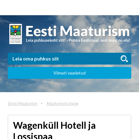
Viimati vaadatud
Eesti Maaturism
Maaturismi otsing
Wagenküll Hotell ja
Lossispaa