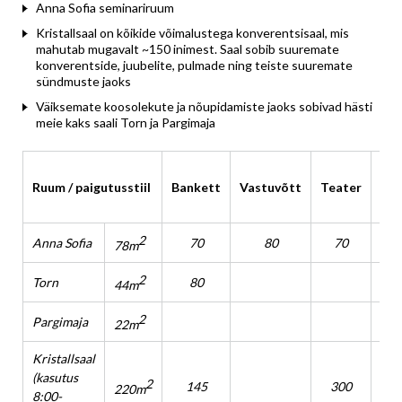
Anna Sofia seminariruum
Kristallsaal on kõikide võimalustega konverentsisaal, mis
mahutab mugavalt ~150 inimest. Saal sobib suuremate
konverentside, juubelite, pulmade ning teiste suuremate
sündmuste jaoks
Väiksemate koosolekute ja nõupidamiste jaoks sobivad hästi
meie kaks saali Torn ja Pargimaja
U-
Ruum / paigutusstiil
Bankett
Vastuvõtt
Teater
kuj
2
Anna Sofia
70
80
70
78m
2
Torn
80
44m
2
Pargimaja
22m
Kristallsaal
(kasutus
2
145
300
220m
8:00-