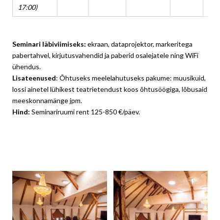
17:00)
Seminari läbiviimiseks:
ekraan, dataprojektor, markeritega
pabertahvel, kirjutusvahendid ja paberid osalejatele ning WiFi
ühendus.
Lisateenused
: Õhtuseks meelelahutuseks pakume: muusikuid,
lossi ainetel lühikest teatrietendust koos õhtusöögiga, lõbusaid
meeskonnamänge jpm.
Hind:
Seminariruumi rent 125-850 €/päev.