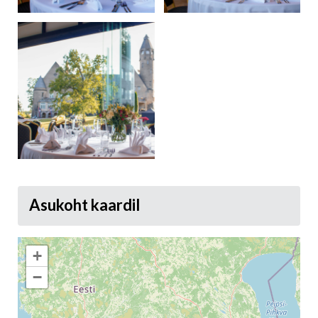
Asukoht kaardil
+
−