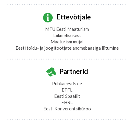
Ettevõtjale
MTÜ Eesti Maaturism
Liikmelisusest
Maaturism mujal
Eesti toidu- ja joogitootjate andmebaasiga liitumine
Partnerid
Puhkaeestis.ee
ETFL
Eesti Spaaliit
EHRL
Eesti Konverentsibüroo