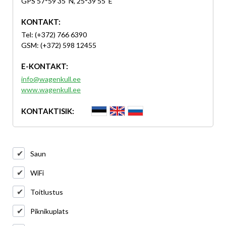
GPS 57°59'35''N, 25°39'55''E
KONTAKT:
Tel: (+372) 766 6390
GSM: (+372) 598 12455
E-KONTAKT:
info@wagenkull.ee
www.wagenkull.ee
KONTAKTISIK:
Saun
WiFi
Toitlustus
Piknikuplats