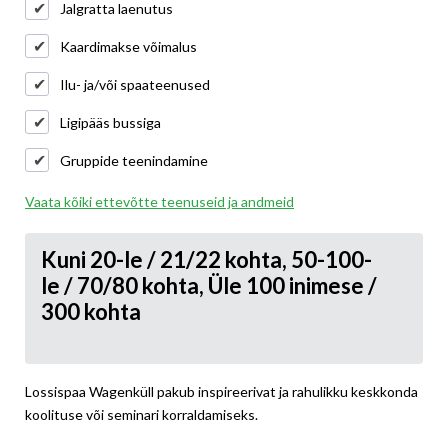
Jalgratta laenutus
Kaardimakse võimalus
Ilu- ja/või spaateenused
Ligipääs bussiga
Gruppide teenindamine
Vaata kõiki ettevõtte teenuseid ja andmeid
Kuni 20-le / 21/22 kohta, 50-100-
le / 70/80 kohta, Üle 100 inimese /
300 kohta
Lossispaa Wagenküll pakub inspireerivat ja rahulikku keskkonda
koolituse või seminari korraldamiseks.