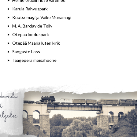
Helme ordulinnuse varemed
Karula Rahvuspark
Kuutsemägi ja Väike Munamägi
M. A. Barclay de Tolly
Otepää looduspark
Otepää Maarja luteri kirik
Sangaste Loss
Taagepera mõisahoone