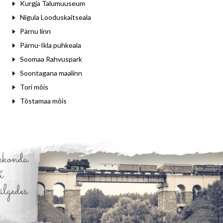
Kurgja Talumuuseum
Nigula Looduskaitseala
Pärnu linn
Pärnu-Ikla puhkeala
Soomaa Rahvuspark
Soontagana maalinn
Tori mõis
Tõstamaa mõis