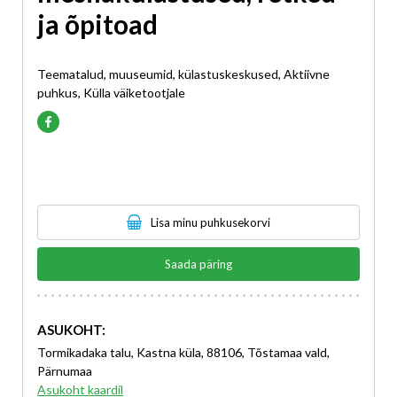
ja õpitoad
Teematalud, muuseumid, külastuskeskused, Aktiivne
puhkus, Külla väiketootjale
Lisa minu puhkusekorvi
Saada päring
ASUKOHT:
Tormikadaka talu, Kastna küla, 88106, Tõstamaa vald,
Pärnumaa
Asukoht kaardil