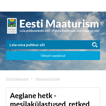
Viimati vaadatud
Eesti Maaturism
Maaturismi otsing
Aeglane hetk -
mesilakülastused, retked