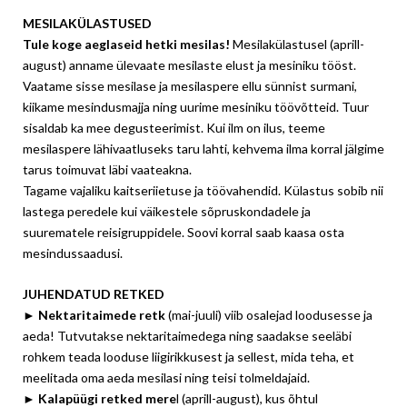
MESILAKÜLASTUSED
Tule koge aeglaseid hetki mesilas!
Mesilakülastusel (aprill-
august) anname ülevaate mesilaste elust ja mesiniku tööst.
Vaatame sisse mesilase ja mesilaspere ellu sünnist surmani,
kiikame mesindusmajja ning uurime mesiniku töövõtteid. Tuur
sisaldab ka mee degusteerimist. Kui ilm on ilus, teeme
mesilaspere lähivaatluseks taru lahti, kehvema ilma korral jälgime
tarus toimuvat läbi vaateakna.
Tagame vajaliku kaitseriietuse ja töövahendid. Külastus sobib nii
lastega peredele kui väikestele sõpruskondadele ja
suurematele reisigruppidele. Soovi korral saab kaasa osta
mesindussaadusi.
JUHENDATUD RETKED
►
Nektaritaimede retk
(mai-juuli)
viib osalejad loodusesse ja
aeda! Tutvutakse nektaritaimedega ning saadakse seeläbi
rohkem teada looduse liigirikkusest ja sellest, mida teha, et
meelitada oma aeda mesilasi ning teisi tolmeldajaid.
► Kalapüügi retked mere
l (aprill-august), kus õhtul