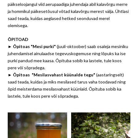
päikseloojangul viid aerupaadiga juhendaja abil kalavõrgu merre
ja hommikul päikesetõusul võtad kalavõrgu merest välja. Ühtlasi
saad teada, kuidas aeglased hetked seonduvad merel
olemisega.
ÕPITOAD
►
Õpitoas "Mesi purki"
(juuli-oktoober) saab osaleja mesiniku
juhendamisel ainulaadse tegevuskogemuse ning lõpuks ka ise
purki pandud mee kaasa. Õpituba sobib ka lastele, tule koos
pere või sõpradega.
►
Õpitoas "Mesilasvahast küünalde tegu"
(aastaringselt)
saad teada, kuidas ja miks mesilased tarus vaha toodavad ning
õpid meisterdama mesilasvahast küünlaid. Õpituba sobib ka
lastele, tule koos pere või sõpradega.