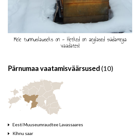
Meie tunnuslauseks on - Hetked on aeglased südamega
vaadates!
Pärnumaa vaatamisväärsused
(10)
Eesti Muuseumraudtee Lavassaares
Kihnu saar