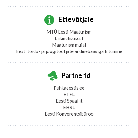
Ettevõtjale
MTÜ Eesti Maaturism
Liikmelisusest
Maaturism mujal
Eesti toidu- ja joogitootjate andmebaasiga liitumine
Partnerid
Puhkaeestis.ee
ETFL
Eesti Spaaliit
EHRL
Eesti Konverentsibüroo