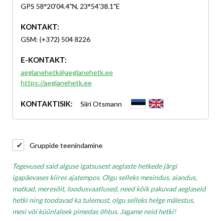
GPS 58°20'04.4"N, 23°54'38.1"E
KONTAKT:
GSM: (+372) 504 8226
E-KONTAKT:
aeglanehetk@aeglanehetk.ee
https://aeglanehetk.ee
KONTAKTISIK:
Siiri Otsmann
Gruppide teenindamine
Tegevused said alguse igatsusest aeglaste hetkede järgi
igapäevases kiires ajatempos. Olgu selleks mesindus, aiandus,
matkad, meresõit, loodusvaatlused, need kõik pakuvad aeglaseid
hetki ning toodavad ka tulemust, olgu selleks helge mälestus,
mesi või küünlaleek pimedas õhtus. Jagame neid hetki!