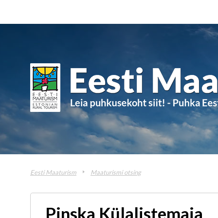
Eesti Maaturism
Maaturismi otsing
Pinska Külalistemaja