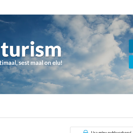
Lisa minu puhkusekorvi