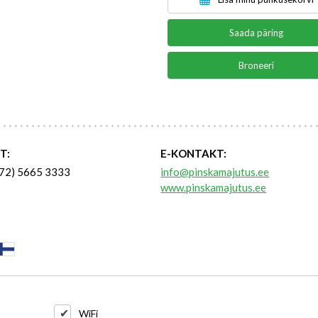
Saada päring
Broneeri
T:
E-KONTAKT:
72) 5665 3333
info@pinskamajutus.ee
www.pinskamajutus.ee
WiFi