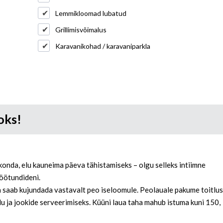
Lemmikloomad lubatud
Grillimisvõimalus
Karavanikohad / karavaniparkla
oks!
konda, elu kauneima päeva tähistamiseks – olgu selleks intiimne
 öötundideni.
da saab kujundada vastavalt peo iseloomule. Peolauale pakume toitlu
u ja jookide serveerimiseks. Küüni laua taha mahub istuma kuni 150,