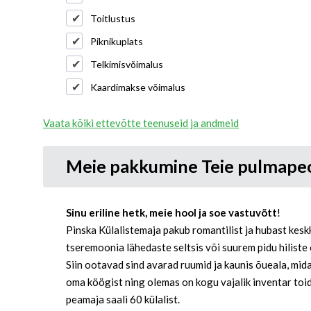
Toitlustus
Piknikuplats
Telkimisvõimalus
Kaardimakse võimalus
Vaata kõiki ettevõtte teenuseid ja andmeid
Meie pakkumine Teie pulmape
Sinu eriline hetk, meie hool ja soe vastuvõtt
!
Pinska Külalistemaja pakub romantilist ja hubast kesk
tseremoonia lähedaste seltsis või suurem pidu hiliste
Siin ootavad sind avarad ruumid ja kaunis õueala, mi
oma köögist ning olemas on kogu vajalik inventar toid
peamaja saali 60 külalist.