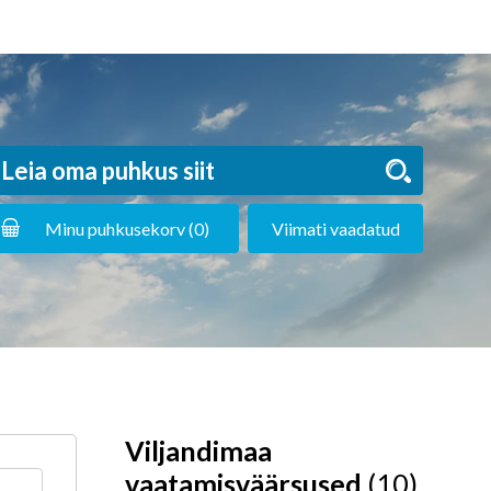
Minu puhkusekorv (
0
)
Viimati vaadatud
Viljandimaa
vaatamisväärsused
(10)