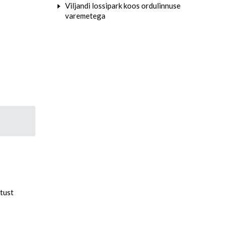
Viljandi lossipark koos ordulinnuse
varemetega
stust