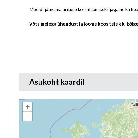
Meeldejäävama ürituse korraldamiseks jagame ka he
Võta meiega ühendust ja loome koos teie elu kõig
Asukoht kaardil
+
−