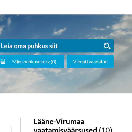
Minu puhkusekorv (
0
)
Viimati vaadatud
Lääne-Virumaa
vaatamisväärsused
(10)