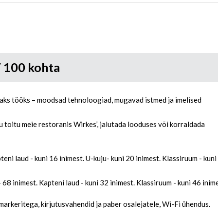
/ 100 kohta
ks tööks – moodsad tehnoloogiad, mugavad istmed ja imelised
 toitu meie restoranis Wirkes’, jalutada looduses või korraldada
pteni laud - kuni 16 inimest. U-kuju- kuni 20 inimest. Klassiruum - kuni
- 68 inimest. Kapteni laud - kuni 32 inimest. Klassiruum - kuni 46 inim
markeritega, kirjutusvahendid ja paber osalejatele, Wi-Fi ühendus.