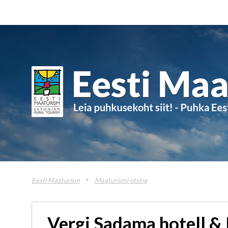
Eesti Maaturism
Maaturismi otsing
Vergi Sadama hotell &