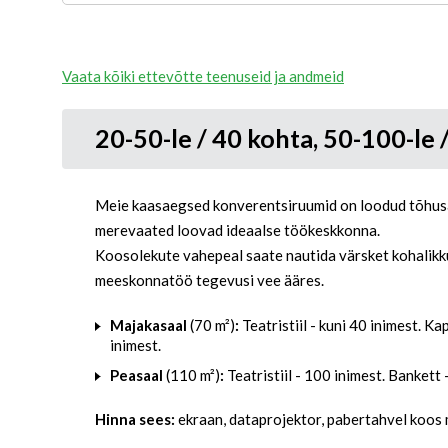
Vaata kõiki ettevõtte teenuseid ja andmeid
20-50-le / 40 kohta, 50-100-le 
Meie kaasaegsed konverentsiruumid on loodud tõhusa
merevaated loovad ideaalse töökeskkonna.
Koosolekute vahepeal saate nautida värsket kohalikku
meeskonnatöö tegevusi vee ääres.
Majakasaal
(70 m²)
:
Teatristiil - kuni 40 inimest. Ka
inimest.
Peasaal
(110 m²)
:
Teatristiil - 100 inimest. Bankett 
Hinna sees:
ekraan, dataprojektor, pabertahvel koos 