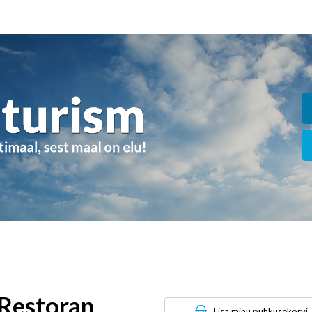
 Restoran
Lisa minu puhkusekorvi