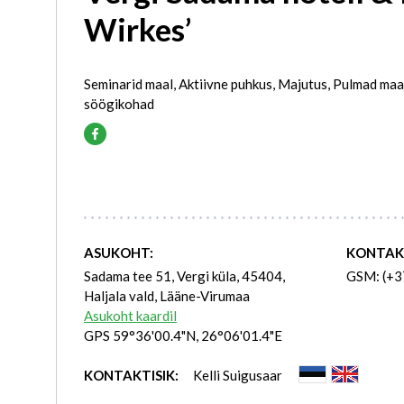
Wirkes’
Seminarid maal, Aktiivne puhkus, Majutus, Pulmad maal
söögikohad
ASUKOHT:
KONTAK
Sadama tee 51, Vergi küla, 45404,
GSM: (+3
Haljala vald, Lääne-Virumaa
Asukoht kaardil
GPS 59°36'00.4"N, 26°06'01.4"E
KONTAKTISIK:
Kelli Suigusaar