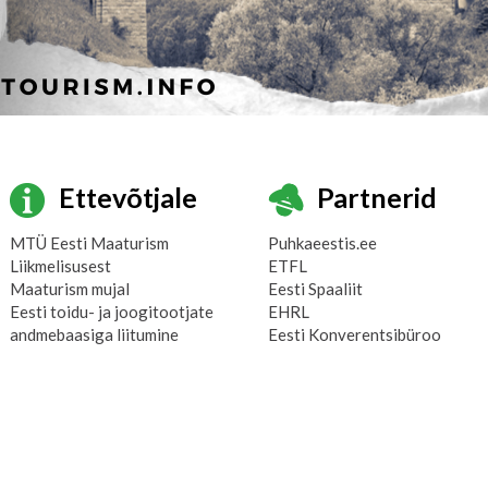
Ettevõtjale
Partnerid
MTÜ Eesti Maaturism
Puhkaeestis.ee
Liikmelisusest
ETFL
Maaturism mujal
Eesti Spaaliit
Eesti toidu- ja joogitootjate
EHRL
andmebaasiga liitumine
Eesti Konverentsibüroo