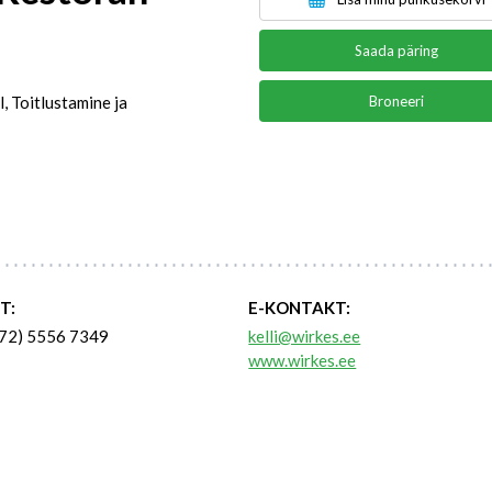
Saada päring
, Toitlustamine ja
Broneeri
T:
E-KONTAKT:
72) 5556 7349
kelli@wirkes.ee
www.wirkes.ee