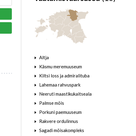
Altja
Käsmu meremuuseum
Kiltsi loss ja admiralituba
Lahemaa rahvuspark
Neeruti maastikukaitseala
Palmse mõis
Porkuni paemuuseum
Rakvere ordulinnus
Sagadi mõisakompleks