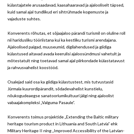
külastajatele arusaadavad, kaasahaaravad ja ajalooliselt täpsed,
kuid samal ajal tundlikud eri sihtrühmade kogemuste ja
vajaduste suhtes.
Konverents rõhutas, et sõjaajaloo pärandi turismil on oluline roll
nii haridusliku tööriistana kui ka kestliku turismi arendajana.
Ajaloolised paigad, muuseumid, digilahendused ja giidiga
külastused aitavad avada keerulisi ajaloosündmusi vahetult ja
mõtestatult ning toetavad samal ajal piirkondade külastatavust
ja rahvusvahelist koostööd.
Osalejad said osa ka giidiga külastustest, mis tutvustasid
Jūrmala kuurordipärandit, sõdadevahelist kunstielu,
nõukogudeaegse sanatooriumikultuuri jälgi ning ajaloolist
vabaajakompleksi „Valguma Pasaule”.
Konverents toimus projektide „Extending the Baltic military
heritage tourism product in Lithuania and South Latvia” ehk
Military Heritage II ning „Improved Accessibility of the Latvian-