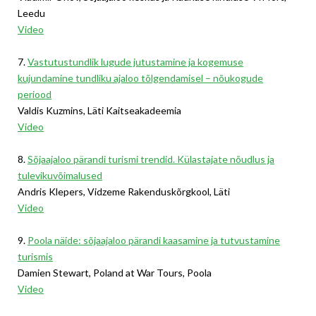
Leedu
Video
7.
Vastutustundlik lugude jutustamine ja kogemuse
kujundamine tundliku ajaloo tõlgendamisel – nõukogude
periood
Valdis Kuzmins, Läti Kaitseakadeemia
Video
8.
Sõjaajaloo pärandi turismi trendid. Külastajate nõudlus ja
tulevikuvõimalused
Andris Klepers, Vidzeme Rakenduskõrgkool, Läti
Video
9.
Poola näide: sõjaajaloo pärandi kaasamine ja tutvustamine
turismis
Damien Stewart, Poland at War Tours, Poola
Video