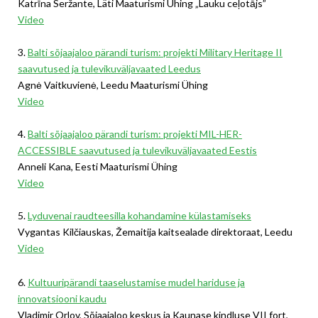
Katrīna Seržante, Läti Maaturismi Ühing „Lauku ceļotājs”
Video
3.
Balti sõjaajaloo pärandi turism: projekti Military Heritage II
saavutused ja tulevikuväljavaated Leedus
Agnė Vaitkuvienė, Leedu Maaturismi Ühing
Video
4.
Balti sõjaajaloo pärandi turism: projekti MIL-HER-
ACCESSIBLE saavutused ja tulevikuväljavaated Eestis
Anneli Kana, Eesti Maaturismi Ühing
Video
5.
Lyduvenai raudteesilla kohandamine külastamiseks
Vygantas Kilčiauskas, Žemaitija kaitsealade direktoraat, Leedu
Video
6.
Kultuuripärandi taaselustamise mudel hariduse ja
innovatsiooni kaudu
Vladimir Orlov, Sõjaajaloo keskus ja Kaunase kindluse VII fort,