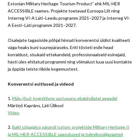
Estonian Military Heritage Tourism Product” ehk MIL-HER
ACCESSIBLE raames. Projekte toetavad Euroopa Liit ning
Interreg VI-A Läti–Leedu programm 2021–2027 ja Interreg VI-
A Eesti–Läti programm 2021–2027.
Osalejate tagasiside põhjal hinnati konverentsi üldist kvaliteeti
väga heaks kuni suurepäraseks. Eriti tõsteti esile head
korraldust, sisukaid ettekandeid, professionaalseid esinejaid,
hästi üles ehitatud programmi ning võimalust luua uusi kontakte
ja õppida teiste riikide kogemustest.
Konverentsi esitlused ja videod
1.
Mälu jõud: kognitiivne vastupanu ebakindlatel aegadel
Mārtiņš Kaprāns, Läti Ülikool
Video
2.
Balti sõjaajaloo pärandi turism: projektide Military Heritage II
ja MIL-HER-ACCESSIBLE saavutused ja tulevikuväljavaated