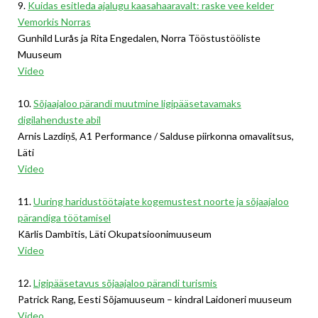
9.
Kuidas esitleda ajalugu kaasahaaravalt: raske vee kelder
Vemorkis Norras
Gunhild Lurås ja Rita Engedalen, Norra Tööstustööliste
Muuseum
Video
10.
Sõjaajaloo pärandi muutmine ligipääsetavamaks
digilahenduste abil
Arnis Lazdiņš, A1 Performance / Salduse piirkonna omavalitsus,
Läti
Video
11.
Uuring haridustöötajate kogemustest noorte ja sõjaajaloo
pärandiga töötamisel
Kārlis Dambītis, Läti Okupatsioonimuuseum
Video
12.
Ligipääsetavus sõjaajaloo pärandi turismis
Patrick Rang, Eesti Sõjamuuseum – kindral Laidoneri muuseum
Video