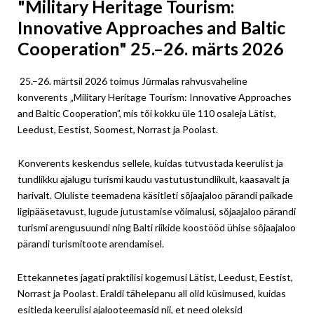
"Military Heritage Tourism:
Innovative Approaches and Baltic
Cooperation" 25.–26. märts 2026
25.–26. märtsil 2026 toimus Jūrmalas rahvusvaheline
konverents „Military Heritage Tourism: Innovative Approaches
and Baltic Cooperation”, mis tõi kokku üle 110 osaleja Lätist,
Leedust, Eestist, Soomest, Norrast ja Poolast.
Konverents keskendus sellele, kuidas tutvustada keerulist ja
tundlikku ajalugu turismi kaudu vastutustundlikult, kaasavalt ja
harivalt. Oluliste teemadena käsitleti sõjaajaloo pärandi paikade
ligipääsetavust, lugude jutustamise võimalusi, sõjaajaloo pärandi
turismi arengusuundi ning Balti riikide koostööd ühise sõjaajaloo
pärandi turismitoote arendamisel.
Ettekannetes jagati praktilisi kogemusi Lätist, Leedust, Eestist,
Norrast ja Poolast. Eraldi tähelepanu all olid küsimused, kuidas
esitleda keerulisi ajalooteemasid nii, et need oleksid