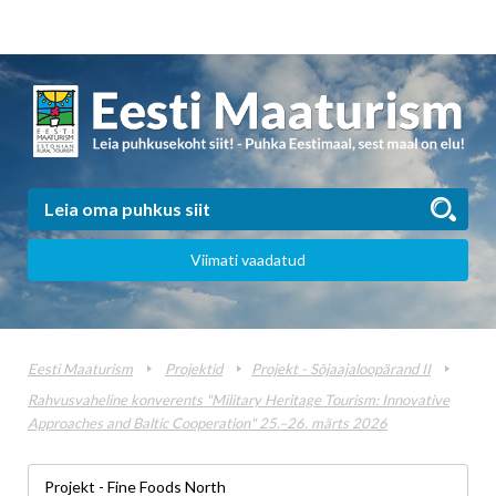
Viimati vaadatud
Eesti Maaturism
Projektid
Projekt - Sõjaajaloopärand II
Rahvusvaheline konverents "Military Heritage Tourism: Innovative
Approaches and Baltic Cooperation" 25.–26. märts 2026
Projekt - Fine Foods North