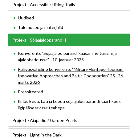
Projekt - Accessible Hiking Trails
Uudised
Tulemused ja materjalid
Projekt - Sõjaajaloopärand II
Konverents "Sõjaajaloo pärandi kaasamine turismi ja
ajalooharidusse" - 10. jaanuar 2025
Rahvusvaheline konverents "Military Heritage Tourism:
Innovative Approaches and Baltic Cooperation" 25.–26.
märts 2026
Pressiteated
Ilmus Eesti, Läti ja Leedu sõjaajaloo pärandi kaart koos
ligipääsetavuse teabega
Projekt - Aiapärlid / Garden Pearls
Projekt - Light in the Dark