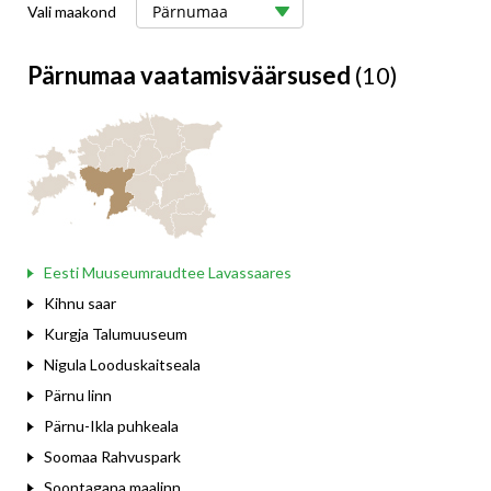
Vali maakond
Pärnumaa vaatamisväärsused
(10)
Eesti Muuseumraudtee Lavassaares
Kihnu saar
Kurgja Talumuuseum
Nigula Looduskaitseala
Pärnu linn
Pärnu-Ikla puhkeala
Soomaa Rahvuspark
Soontagana maalinn