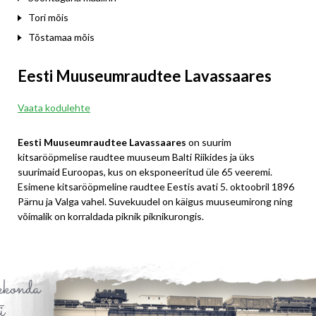
Tori mõis
Tõstamaa mõis
Eesti Muuseumraudtee Lavassaares
Vaata kodulehte
Eesti Muuseumraudtee Lavassaares
on suurim
kitsarööpmelise raudtee muuseum Balti Riikides ja üks
suurimaid Euroopas, kus on eksponeeritud üle 65 veeremi.
Esimene kitsarööpmeline raudtee Eestis avati 5. oktoobril 1896
Pärnu ja Valga vahel. Suvekuudel on käigus muuseumirong ning
võimalik on korraldada piknik piknikurongis.