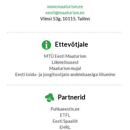
www.maaturism.ee
eesti@maaturism.ee
Vilmsi 53g, 10115, Tallinn
Ettevõtjale
MTÜ Eesti Maaturism
Liikmelisusest
Maaturism mujal
Eesti toidu- ja joogitootjate andmebaasiga liitumine
Partnerid
Puhkaeestis.ee
ETFL
Eesti Spaaliit
EHRL