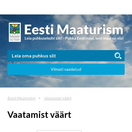
Viimati vaadatud
Eesti Maaturism
Vaatamist väärt
Vaatamist väärt