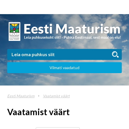
Viimati vaadatud
Eesti Maaturism
Vaatamist väärt
Vaatamist väärt