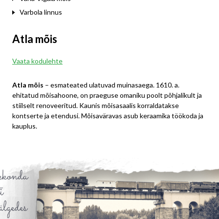
Varbola linnus
Atla mõis
Vaata kodulehte
Atla mõis
– esmateated ulatuvad muinasaega. 1610. a.
ehitatud mõisahoone, on praeguse omaniku poolt põhjalikult ja
stiilselt renoveeritud. Kaunis mõisasaalis korraldatakse
kontserte ja etendusi. Mõisaväravas asub keraamika töökoda ja
kauplus.