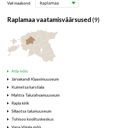
Vali maakond
Raplamaa vaatamisväärsused
(9)
Atla mõis
Järvakandi Klaasimuuseum
Kuimetsa karstiala
Mahtra Talurahvamuuseum
Rapla kirik
Sillaotsa talumuuseum
Tohisoo koolituskeskus
Vana-Vigala mõis