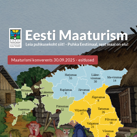
Maaturismi konverents 30.09.2025 - esitlused
Harjumaa
Lääne-
Ida-virumaa
55
virumaa
14
30
Raplamaa
Järvamaa
Hiiumaa
Läänemaa
6
9
14
9
Jõgevamaa
8
Pärnumaa
Tartumaa
Saaremaa
52
Viljandimaa
26
23
17
Põlvamaa
18
Valgamaa
21
Võrumaa
35