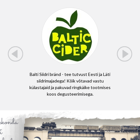
on, et
Balti Siidri bränd - tee tutvust Eesti ja Läti
Läti j
itsev,
siidrimajadega! Kõik võtavad vastu
matkarad
hapeal
külastajaid ja pakuvad ringkäike tootmises
E11 (Eu
koos degusteerimisega.