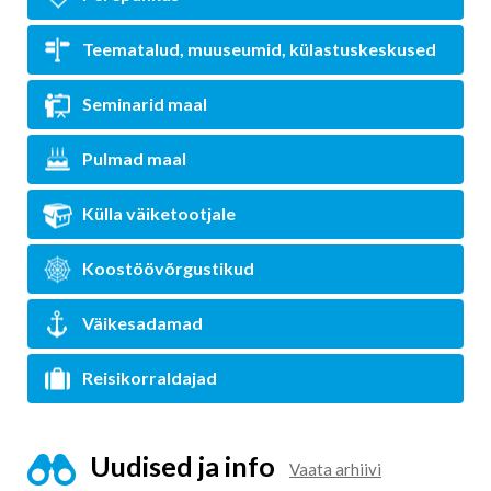
Teematalud, muuseumid, külastuskeskused
Seminarid maal
Pulmad maal
Külla väiketootjale
Koostöövõrgustikud
Väikesadamad
Reisikorraldajad
Uudised ja info
Vaata arhiivi