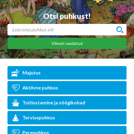
Otsi puhkust!
Viimati vaadatud
Majutus
Aktiivne puhkus
Toitlustamine ja söögikohad
Tervisepuhkus
Perepuhkus