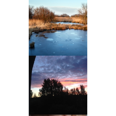
kokku ühise mütseeli ehk
seeneniidistikuna.