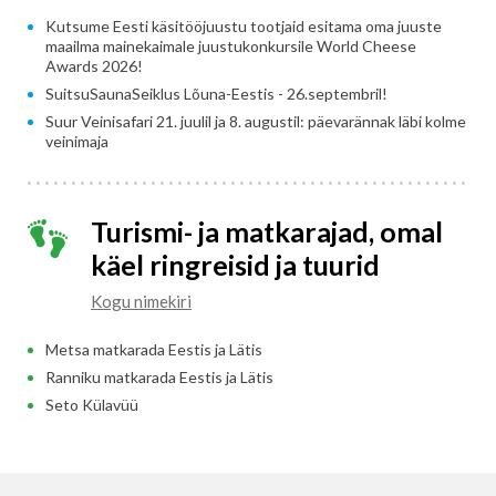
Kutsume Eesti käsitööjuustu tootjaid esitama oma juuste
maailma mainekaimale juustukonkursile World Cheese
Awards 2026!
SuitsuSaunaSeiklus Lõuna-Eestis - 26.septembril!
Suur Veinisafari 21. juulil ja 8. augustil: päevarännak läbi kolme
veinimaja
Turismi- ja matkarajad, omal
käel ringreisid ja tuurid
Kogu nimekiri
Metsa matkarada Eestis ja Lätis
Ranniku matkarada Eestis ja Lätis
Seto Külavüü