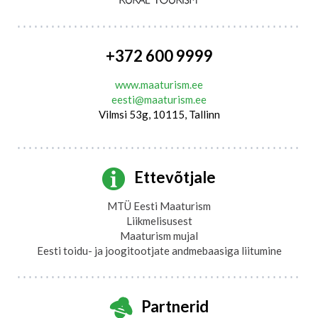
+372 600 9999
www.maaturism.ee
eesti@maaturism.ee
Vilmsi 53g, 10115, Tallinn
Ettevõtjale
MTÜ Eesti Maaturism
Liikmelisusest
Maaturism mujal
Eesti toidu- ja joogitootjate andmebaasiga liitumine
Partnerid