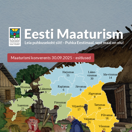
Maaturismi konverents 30.09.2025 - esitlused
Harjumaa
Lääne-
Ida-virumaa
55
virumaa
14
30
Raplamaa
Järvamaa
Hiiumaa
Läänemaa
6
9
14
9
Jõgevamaa
8
Pärnumaa
Tartumaa
Saaremaa
52
Viljandimaa
26
23
17
Põlvamaa
18
Valgamaa
21
Võrumaa
35