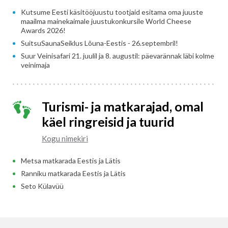
Kutsume Eesti käsitööjuustu tootjaid esitama oma juuste
maailma mainekaimale juustukonkursile World Cheese
Awards 2026!
SuitsuSaunaSeiklus Lõuna-Eestis - 26.septembril!
Suur Veinisafari 21. juulil ja 8. augustil: päevarännak läbi kolme
veinimaja
Turismi- ja matkarajad, omal
käel ringreisid ja tuurid
Kogu nimekiri
Metsa matkarada Eestis ja Lätis
Ranniku matkarada Eestis ja Lätis
Seto Külavüü