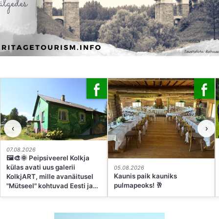
‹
›
07.08.2026
🖼🎨🌞 Peipsiveerel Kolkja
külas avati uus galerii
05.08.2026
Kaunis paik kauniks
KolkjART, mille avanäitusel
pulmapeoks! 🥂
"Mütseel" kohtuvad Eesti ja
Ukraina kunstnikud. See on
paik, kus kohalik miljöö ja
rahvusvaheline kunst saavad