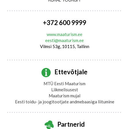
+372 600 9999
www.maaturism.ee
eesti@maaturism.ee
Vilmsi 53g, 10115, Tallinn
Ettevõtjale
MTÜ Eesti Maaturism
Liikmelisusest
Maaturism mujal
Eesti toidu- ja joogitootjate andmebaasiga liitumine
Partnerid