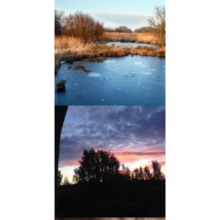
kokku ühise mütseeli ehk
seeneniidistikuna.