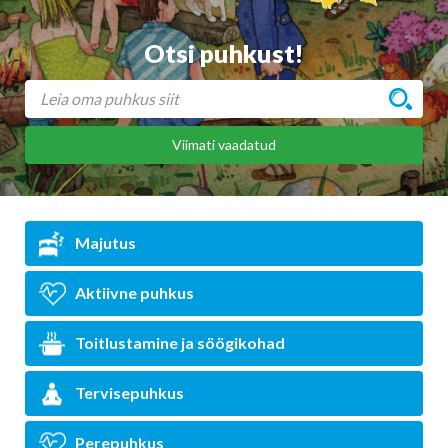
Otsi puhkust!
Viimati vaadatud
Majutus
Aktiivne puhkus
Toitlustamine ja söögikohad
Tervisepuhkus
Perepuhkus