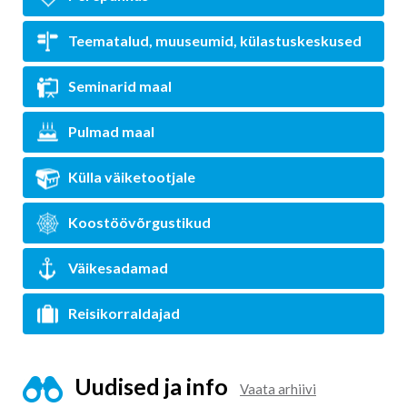
Teematalud, muuseumid, külastuskeskused
Seminarid maal
Pulmad maal
Külla väiketootjale
Koostöövõrgustikud
Väikesadamad
Reisikorraldajad
Uudised ja info
Vaata arhiivi