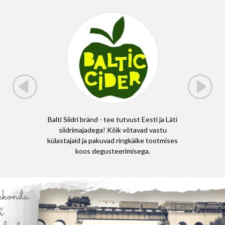
on, et
Balti Siidri bränd - tee tutvust Eesti ja Läti
Läti j
itsev,
siidrimajadega! Kõik võtavad vastu
matkarad
hapeal
külastajaid ja pakuvad ringkäike tootmises
E11 (Eu
koos degusteerimisega.