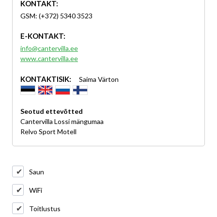
KONTAKT:
GSM: (+372) 5340 3523
E-KONTAKT:
info@cantervilla.ee
www.cantervilla.ee
KONTAKTISIK:
Saima Värton
Seotud ettevõtted
Cantervilla Lossi mängumaa
Relvo Sport Motell
Saun
WiFi
Toitlustus