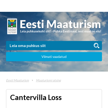
Viimati vaadatud
Eesti Maaturism
Maaturismi otsing
Cantervilla Loss