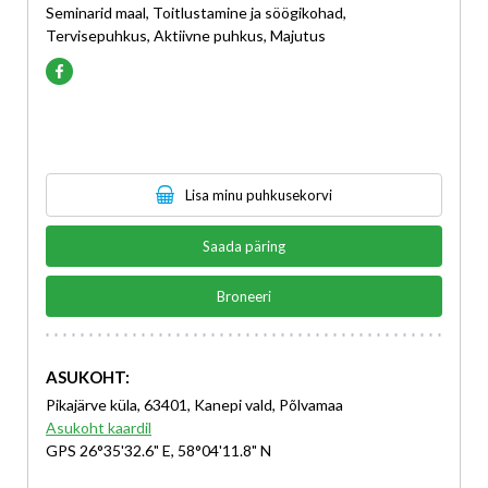
Seminarid maal, Toitlustamine ja söögikohad,
Tervisepuhkus, Aktiivne puhkus, Majutus
Lisa minu puhkusekorvi
Saada päring
Broneeri
ASUKOHT:
Pikajärve küla, 63401, Kanepi vald, Põlvamaa
Asukoht kaardil
GPS 26°35'32.6" E, 58°04'11.8" N