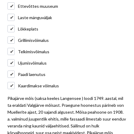
Ettevõttes muuseum
Laste mänguväljak
Lõkkeplats
Grillimisvõimalus
Telkimisvõimalus
Ujumisvõimalus
Paadi laenutus
Kaardimakse võimalus
Pikajärve mõis (saksa keeles Langensee ) loodi 1749. aastal, mil
ta eraldati Valgjärve mõisast. Praegune hoonestus pärineb von
Muellerite ajast, 20 sajandi algusest. Mõisa peahoone on 1908.
a. valminud juugentlik ehitis, mille fassaadi
ilmestab suur eenduv
veranda ning kaunid väljaehitised. Säilinud on hulk
kõrvalhooneid, suur osa neist maakividest. Pikajärve mõis