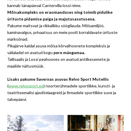
kannab tänapäeval Cantervilla lossi nime.
Mõisakompleks on eraomanduses ning toimib pidulike
ürituste pidamise paiga ja majutusasutusena.
Pakume maitsvat ja rikkalikku söögilauda. Mõisamiljöö,
kaminavalgus, privaatsus on meie poolt korraldavate ürituste
märksõnad.
Pikajärve kaldal asuva mõisa kõrvalhoonete kompleksis ja
välialadel on avatud kogu
pere mängumaa.
Tallisaalis ja Lossi peahoones on avatud antiikesemete ja
maalide näitusmüük.
Lisaks pakume Savernas asuvas Relvo Sport Motellis
(
www.relvosport.ee
) noorterühmadele sportlikke, kunsti- ja
teatriteemalisi ajaviitelaagreid ja firmadele sportlikke suve ja
talvepäevi.