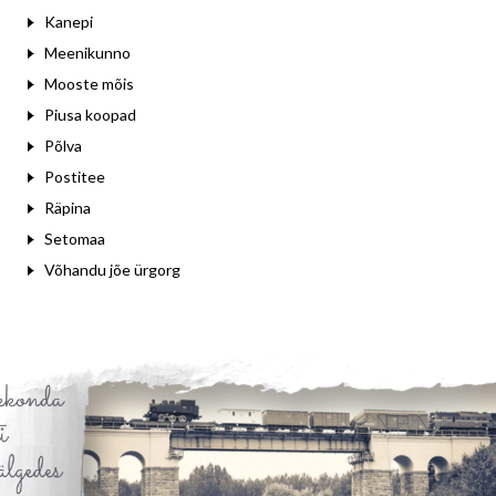
Kanepi
Meenikunno
Mooste mõis
Piusa koopad
Põlva
Postitee
Räpina
Setomaa
Võhandu jõe ürgorg