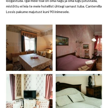
lõõgastuda. Igal meie toal on oma nägu ja oma lugu jutustada,
mistõttu ei leia te meie hotellist ühtegi sarnast tuba. Cantervilla
Lossis pakume majutust kuni 90 inimesele.