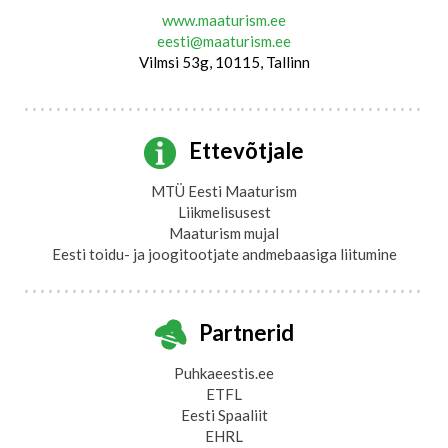
www.maaturism.ee
eesti@maaturism.ee
Vilmsi 53g, 10115, Tallinn
Ettevõtjale
MTÜ Eesti Maaturism
Liikmelisusest
Maaturism mujal
Eesti toidu- ja joogitootjate andmebaasiga liitumine
Partnerid
Puhkaeestis.ee
ETFL
Eesti Spaaliit
EHRL