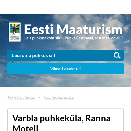
Viimati vaadatud
Eesti Maaturism
Maaturismi otsing
Varbla puhkeküla, Ranna
Motell