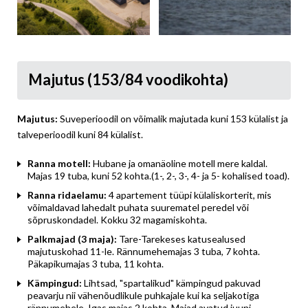
Majutus (153/84 voodikohta)
Majutus
:
Suveperioodil on võimalik majutada kuni 153 külalist ja
talveperioodil kuni 84 külalist.
Ranna motell:
Hubane ja omanäoline motell mere kaldal.
Majas 19 tuba, kuni 52 kohta.(1-, 2-, 3-, 4- ja 5- kohalised toad).
Ranna ridaelamu:
4 apartement tüüpi külaliskorterit, mis
võimaldavad lahedalt puhata suurematel peredel või
sõpruskondadel. Kokku 32 magamiskohta.
Palkmajad (3 maja):
Tare-Tarekeses katusealused
majutuskohad 11-le. Rännumehemajas 3 tuba, 7 kohta.
Päkapikumajas 3 tuba, 11 kohta.
Kämpingud:
Lihtsad, "spartalikud" kämpingud pakuvad
peavarju nii vähenõudlikule puhkajale kui ka seljakotiga
rännumehele. Igas majas 2 kohta. Majad avatud juuni-