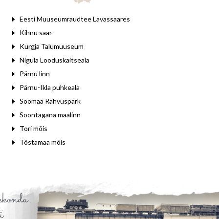
Eesti Muuseumraudtee Lavassaares
Kihnu saar
Kurgja Talumuuseum
Nigula Looduskaitseala
Pärnu linn
Pärnu-Ikla puhkeala
Soomaa Rahvuspark
Soontagana maalinn
Tori mõis
Tõstamaa mõis