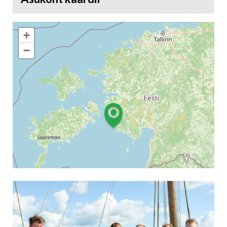
+
−
Leaflet