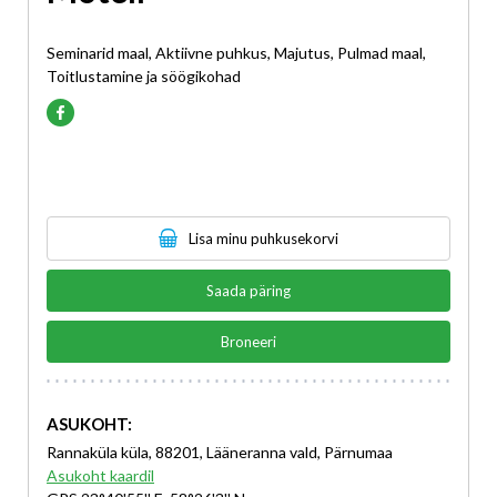
Seminarid maal, Aktiivne puhkus, Majutus, Pulmad maal,
Toitlustamine ja söögikohad
Lisa minu puhkusekorvi
Saada päring
Broneeri
ASUKOHT:
Rannaküla küla, 88201, Lääneranna vald, Pärnumaa
Asukoht kaardil