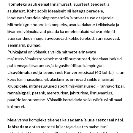
Kompleks asub
eemal linnamürast, suurtest teedest ja
asulatest. Koht sobib ideaalselt nii lastega peredele,
loodusesõpradele ning romantika ja privaatsuse otsijatele.
Mitmekülgne hoonete kompleks, avar kadakane telkimisala ja
liivarand võimaldavad pidada ka meeleolukaid-rahvarohkeid
suursündmusi nagu suvepäevad, kokkutulekud, sünnipäevad,
seminarid, pulmad.
Puhkajatel on võimalus valida mitmete erinevate
majutusvõimaluste vahel: motelli numbritoad, ridaelamuboksid,
puhkemajad liivarannas ja tagasihoidlikud kämpingud.
Lisavõimalused ja teenused
: Konverentsisaal (40 kohta), saun
koos kaminasaaliga, vibulaskmine, erinevad seiklusmängud
gruppidele, mitmesugused sportimisvõimalused – rannavõrkpall,
rannajalgpall, petank, mereturism, jahiturism, linnuvaatlus,
paatide laenutamine. Võimalik korraldada seiklusüritusi nii maal
kui merel.
Meie vahva kompleks täienes ka
sadama
ja uue
restorani
näol.
Jahisadam
ootab meretsi külastajaid alates maist kuni