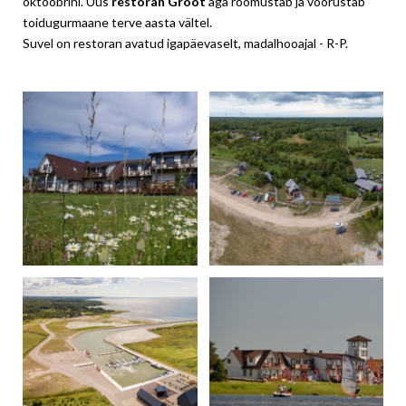
oktoobrini. Uus
restoran Groot
aga rõõmustab ja võõrustab
toidugurmaane terve aasta vältel.
Suvel on restoran avatud igapäevaselt, madalhooajal - R-P.