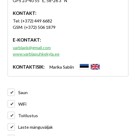
GPS 23°40'55'' E, 58°26'3'' N
KONTAKT:
Tel: (+372) 449 6682
GSM: (+372) 506 1879
E-KONTAKT:
varblapk@gmail.com
www.varblapuhkekyla.ee
KONTAKTISIK:
Marika Sabiin
Saun
WiFi
Toitlustus
Laste mänguväljak