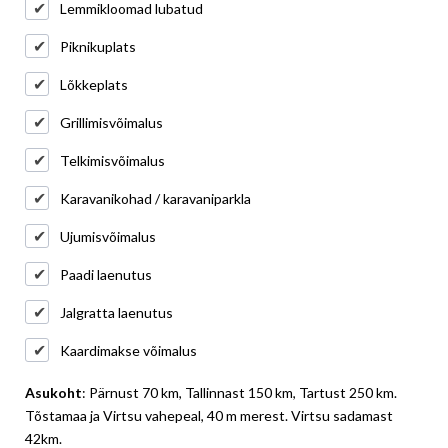
Lemmikloomad lubatud
Piknikuplats
Lõkkeplats
Grillimisvõimalus
Telkimisvõimalus
Karavanikohad / karavaniparkla
Ujumisvõimalus
Paadi laenutus
Jalgratta laenutus
Kaardimakse võimalus
Asukoht
: Pärnust 70 km, Tallinnast 150 km, Tartust 250 km.
Tõstamaa ja Virtsu vahepeal, 40 m merest. Virtsu sadamast
42km.