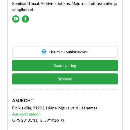
Seminarid maal, Aktiivne puhkus, Majutus, Toitlustamine ja
söögikohad
Lisa minu puhkusekorvi
Saada päring
Broneeri
ASUKOHT:
Elbiku küla, 91202, Lääne-Nigula vald, Läänemaa
Asukoht kaardil
GPS 23°31'11'' E, 59°9'26'' N