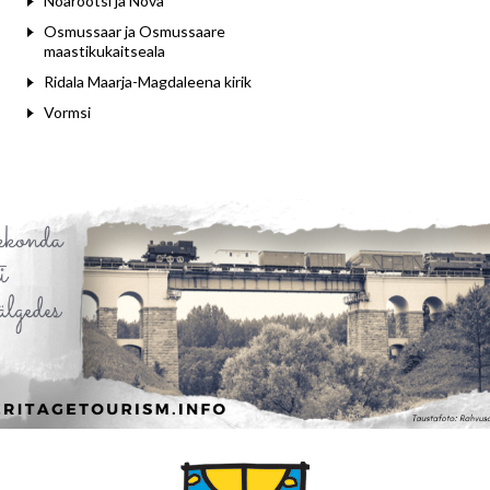
Noarootsi ja Nõva
Osmussaar ja Osmussaare
maastikukaitseala
Ridala Maarja-Magdaleena kirik
Vormsi