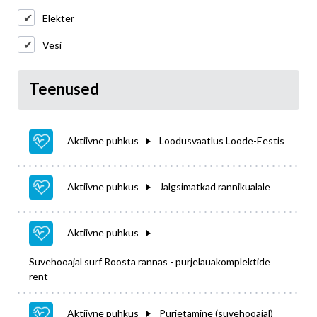
Elekter
Vesi
Teenused
Aktiivne puhkus
Loodusvaatlus Loode-Eestis
Aktiivne puhkus
Jalgsimatkad rannikualale
Aktiivne puhkus
Suvehooajal surf Roosta rannas - purjelauakomplektide
rent
Aktiivne puhkus
Purjetamine (suvehooajal)