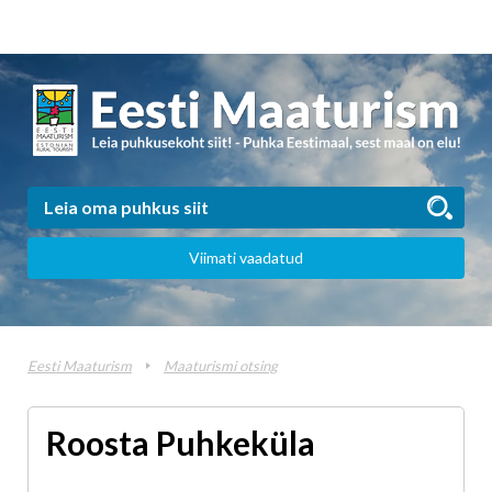
Viimati vaadatud
Eesti Maaturism
Maaturismi otsing
Roosta Puhkeküla