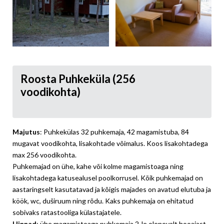
Roosta Puhkeküla (256
voodikohta)
Majutus
: Puhkekülas 32 puhkemaja, 42 magamistuba, 84
mugavat voodikohta, lisakohtade võimalus. Koos lisakohtadega
max 256 voodikohta.
Puhkemajad on ühe, kahe või kolme magamistoaga ning
lisakohtadega katusealusel poolkorrusel. Kõik puhkemajad on
aastaringselt kasutatavad ja kõigis majades on avatud elutuba ja
köök, wc, duširuum ning rõdu. Kaks puhkemaja on ehitatud
sobivaks ratastooliga külastajatele.
Hinnad
: ühe magamistoaga puhkemaja 2-le olenevalt hooajast