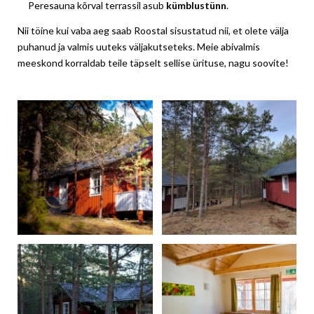
Peresauna kõrval terrassil asub
kümblustünn
.
Nii töine kui vaba aeg saab Roostal sisustatud nii, et olete välja
puhanud ja valmis uuteks väljakutseteks. Meie abivalmis
meeskond korraldab teile täpselt sellise ürituse, nagu soovite!