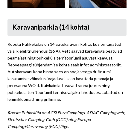
Karavaniparkla (14 kohta)
Roosta Puhkekülas on 14 autokaravani kohta, kus on tagatud
vajalik elektriühendus (16 A). Vett saavad karavaniga peatujad
peamajast ning puhkeküla territooriumil asuvast kaevust.
Reoveepaagi tühjendamise kohta saab infot administraatorilt.
Autokaravani koha hinna sees on sooja veega duširuumi
kasutamise võimalus. Vajadusel saab kasutada peamaja ja
peresauna WC-d. Kuivkäimlad asuvad ranna juures ning
puhkeküla territooriumil tenniseväljaku läheduses. Lubatud on
lemmikloomad ning grillimine.
Roosta Puhkeküla on ACSI EuroCampings, ADAC Campingwelt,
Deutscher Camping-Club (DCC) ning Europa
Camping+Caravaning (ECC) liige.