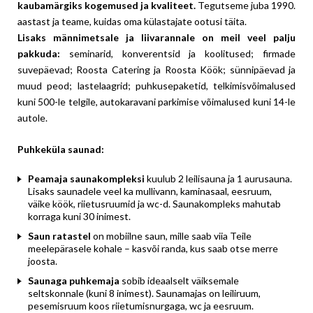
kaubamärgiks kogemused ja kvaliteet.
Tegutseme juba 1990.
aastast ja teame, kuidas oma külastajate ootusi täita.
Lisaks männimetsale ja liivarannale on meil veel palju
pakkuda:
seminarid, konverentsid ja koolitused; firmade
suvepäevad; Roosta Catering ja Roosta Köök; sünnipäevad ja
muud peod; lastelaagrid; puhkusepaketid, telkimisvõimalused
kuni 500-le telgile, autokaravani parkimise võimalused kuni 14-le
autole.
Puhkeküla saunad:
Peamaja saunakompleksi
kuulub 2 leilisauna ja 1 aurusauna.
Lisaks saunadele veel ka mullivann, kaminasaal, eesruum,
väike köök, riietusruumid ja wc-d. Saunakompleks mahutab
korraga kuni 30 inimest.
Saun ratastel
on mobiilne saun, mille saab viia Teile
meelepärasele kohale – kasvõi randa, kus saab otse merre
joosta.
Saunaga puhkemaja
sobib ideaalselt väiksemale
seltskonnale (kuni 8 inimest). Saunamajas on leiliruum,
pesemisruum koos riietumisnurgaga, wc ja eesruum.