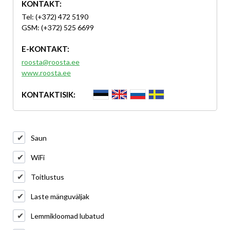
KONTAKT:
Tel: (+372) 472 5190
GSM: (+372) 525 6699
E-KONTAKT:
roosta@roosta.ee
www.roosta.ee
KONTAKTISIK:
Saun
WiFi
Toitlustus
Laste mänguväljak
Lemmikloomad lubatud