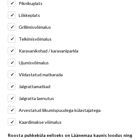
Piknikuplats
Lõkkeplats
Grillimisvõimalus
Telkimisvõimalus
Karavanikohad / karavaniparkla
Ujumisvõimalus
Viidastatud matkarada
Jalgrattamatkad
Jalgratta laenutus
Arvestatud liikumispuudega külastajatega
Kaardimakse võimalus
Roosta puhkeküla
eeliseks on Läänemaa kaunis loodus ning