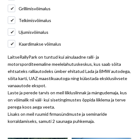
Grillimisvõimalus
Telkimisvõimalus
Ujumisvõimalus
Kaardimakse võimalus
LaitseRallyPark on tuntud kui ainulaadne ralli- ja
motorsporditeemaline meelelahutuskeskus, kus saab sõita
ehtsateks ralliautodeks ümber ehitatud Lada ja BMW autodega,
sõita karti, UAZ maastikuautoga ning külastada eksklusiivsete
vanaautode ekspot.
Laste ja perede tarvis on meil liikluslinnak ja mängudemaja, kus
on võimalik nii väli- kui sisetingimustes õppida liiklema ja terve
perega koos aega veeta.
Lisaks on meil ruumid firmasündmuste ja seminaride
korraldamiseks, samuti 2 saunaga puhkemaja.