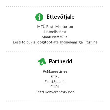
Ettevõtjale
MTÜ Eesti Maaturism
Liikmelisusest
Maaturism mujal
Eesti toidu- ja joogitootjate andmebaasiga liitumine
Partnerid
Puhkaeestis.ee
ETFL
Eesti Spaaliit
EHRL
Eesti Konverentsibüroo