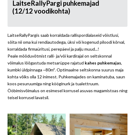
LaitseRallyPargi puhkemajad
(12/12 voodikohta)
LaitseRallyPargis saab korraldada rallispordialaseid võistlusi,
sõita nii oma kui rendiautodega, üksi või kogenud piloodi kõrval,
korraldada firmaüritusi, perepäevi ja palju muud...!
Peale mõõduvõtmist ralli- ja/või kardirajal on seltskonnal
võimalus lõõgastuda metsarüppe rajatud
kahes puhkemajas
,
kumbki üldpinnaga ~80m². Optimaalne seltskonna suurus maja
kohta võiks olla 12 inimest. Puhkemajades on kaminatuba, saun
koos pesuruumiga ning kööginurk ja tualettruum.
Ööbimisvõimalus on esimesel korrusel asuvas magamistoas ning
teisel korrusel lavatsil.