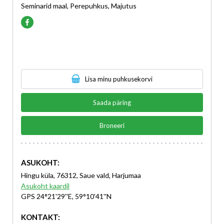
Seminarid maal, Perepuhkus, Majutus
Lisa minu puhkusekorvi
Saada päring
Broneeri
ASUKOHT:
Hingu küla, 76312, Saue vald, Harjumaa
Asukoht kaardil
GPS 24°21'29''E, 59°10'41''N
KONTAKT: