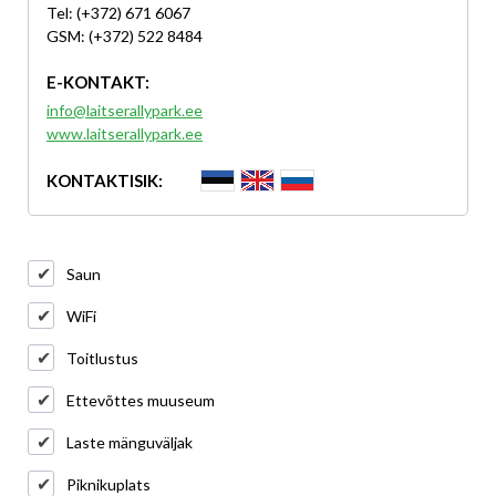
Tel: (+372) 671 6067
GSM: (+372) 522 8484
E-KONTAKT:
info@laitserallypark.ee
www.laitserallypark.ee
KONTAKTISIK:
Saun
WiFi
Toitlustus
Ettevõttes muuseum
Laste mänguväljak
Piknikuplats