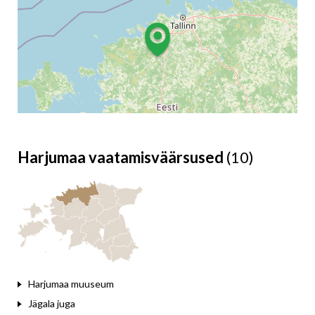
Harjumaa vaatamisväärsused
(10)
Leaflet
Harjumaa muuseum
Jägala juga