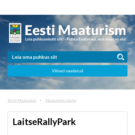
Viimati vaadatud
Eesti Maaturism
Maaturismi otsing
LaitseRallyPark