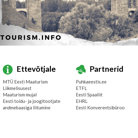
Ettevõtjale
Partnerid
MTÜ Eesti Maaturism
Puhkaeestis.ee
Liikmelisusest
ETFL
Maaturism mujal
Eesti Spaaliit
Eesti toidu- ja joogitootjate
EHRL
andmebaasiga liitumine
Eesti Konverentsibüroo