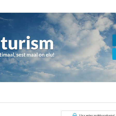
Lisa minu puhkusekorvi