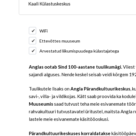
Kaali Külastuskeskus
WiFi
Ettevõttes muuseum
Arvestatud liikumispuudega külastajatega
Anglas ootab Sind 100-aastane tuulikumägi.
Viiest
sajandi alguses. Nende keskel seisab veidi kõrgem 192
Tuulikutele lisaks on
Angla Pärandkultuurikeskus
, 
savi-, villa- ja vildikojas. Kätt saab proovida ka kodul
Muuseumis
saad tutvust teha meie esivanemate tööri
rahvakultuuri tutvustavatel üritustel, maitsta Angla 
lastele meie esivanemate käsitööoskusi.
Pärandkultuurikeskuses korraldatakse
käsitööpäevi