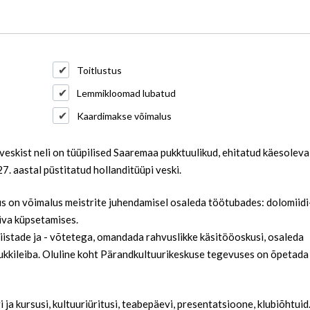
Toitlustus
Lemmikloomad lubatud
Kaardimakse võimalus
 veskist neli on tüüpilised Saaremaa pukktuulikud, ehitatud käesoleva
7. aastal püstitatud hollanditüüpi veski.
kus on võimalus meistrite juhendamisel osaleda töötubades: dolomiidi-
eiva küpsetamises.
istade ja - võtetega, omandada rahvuslikke käsitööoskusi, osaleda
rukkileiba. Oluline koht Pärandkultuurikeskuse tegevuses on õpetada
 ja kursusi, kultuuriüritusi, teabepäevi, presentatsioone, klubiõhtuid