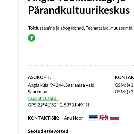
Pärandkultuurikeskus
Toitlustamine ja söögikohad, Teematalud, muuseumid,
ASUKOHT:
KONTAK
Angla küla, 94244, Saaremaa vald,
GSM: (+3
Saaremaa
GSM: (+3
Asukoht kaardil
GPS 22°41'52'' E, 58°31'49'' N
KONTAKTISIK:
Anu Noor
Seotud ettevõtted