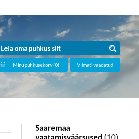
Minu puhkusekorv (
0
)
Viimati vaadatud
Saaremaa
vaatamisväärsused
(10)