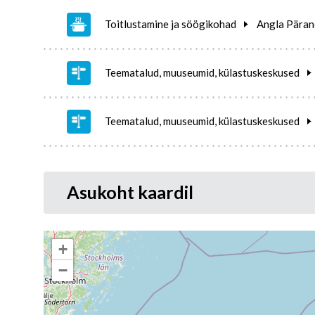
Toitlustamine ja söögikohad
Angla Pärand
Teematalud, muuseumid, külastuskeskused
Teematalud, muuseumid, külastuskeskused
Asukoht kaardil
+
−