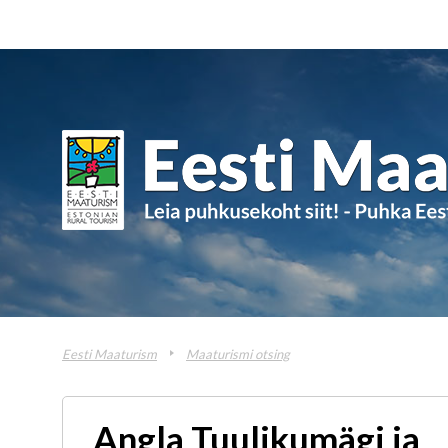
Eesti Maaturism
Maaturismi otsing
Angla Tuulikumägi ja