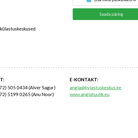
Saada päring
 külastuskeskused
T:
E-KONTAKT:
72) 505 0434 (Alver Sagur)
angla@kylastuskeskus.ee
72) 5199 0265 (Anu Noor)
www.anglatuulik.eu