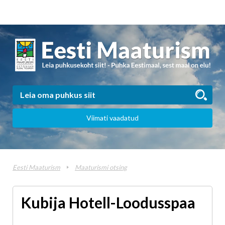
Viimati vaadatud
Eesti Maaturism
Maaturismi otsing
Kubija Hotell-Loodusspaa