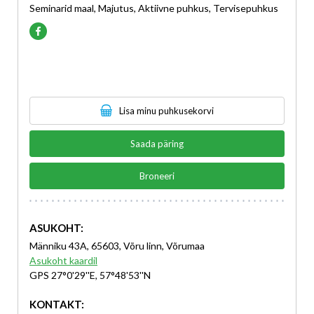
Seminarid maal, Majutus, Aktiivne puhkus, Tervisepuhkus
Lisa minu puhkusekorvi
Saada päring
Broneeri
ASUKOHT:
Männiku 43A, 65603, Võru linn, Võrumaa
Asukoht kaardil
GPS 27°0'29''E, 57°48'53''N
KONTAKT: