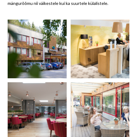
mängurõõmu nii väikestele kui ka suurtele külalistele.