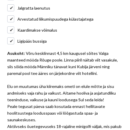
Jalgratta laenutus
Arvestatud liikumispuudega külastajatega
Kaardimakse võimalus
Ligipääs bussiga
Asukoht:
Võru kesklinnast 4,5 km kaugusel sõites Valga
maanteed mööda Rõuge poole. Linna piiril näitab viit vasakule,
siis sõida mööda Männiku tänavat kuni Kubija järveni ning
paremal pool tee ääres on järjekordne viit hotellini.
Elu on muutumas üha kiiremaks ometi on elule mõtte ja sisu
andmiseks vaja rahu ja vaikust. Aitame hooliva ja asjatundliku
teeninduse, vaikuse ja kauni loodusega Sul seda leida!
Peale tegusat päeva saab kosutada ennast hellitavate
hoolitsustega loodusspaas või lõõgastuda spaa- ja
saunakeskuses.
Aktiivseks õuetegevuseks 18-rajaline minigolfi väljak, mis pakub