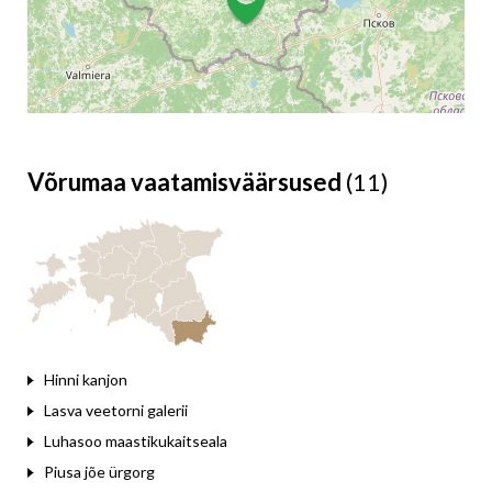
Võrumaa vaatamisväärsused
(11)
Leaflet
Hinni kanjon
Lasva veetorni galerii
Luhasoo maastikukaitseala
Piusa jõe ürgorg