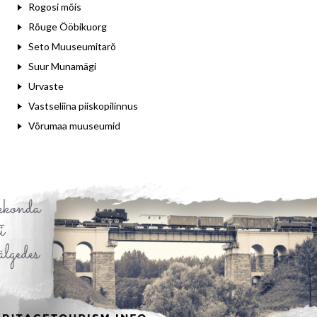
Rogosi mõis
Rõuge Ööbikuorg
Seto Muuseumitarõ
Suur Munamägi
Urvaste
Vastseliina piiskopilinnus
Võrumaa muuseumid