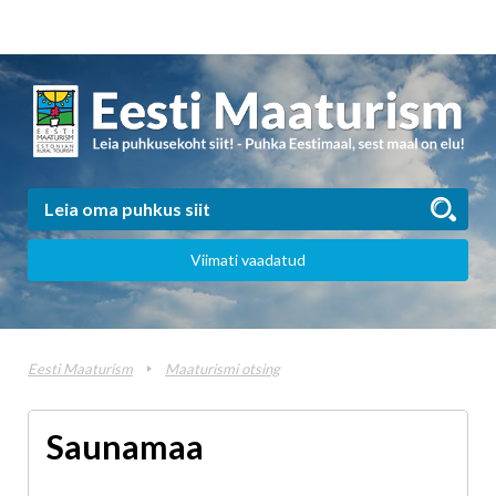
Viimati vaadatud
Eesti Maaturism
Maaturismi otsing
Saunamaa