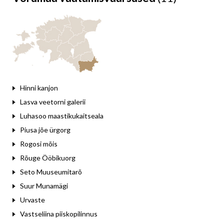
Leaflet
Hinni kanjon
Lasva veetorni galerii
Luhasoo maastikukaitseala
Piusa jõe ürgorg
Rogosi mõis
Rõuge Ööbikuorg
Seto Muuseumitarõ
Suur Munamägi
Urvaste
Vastseliina piiskopilinnus