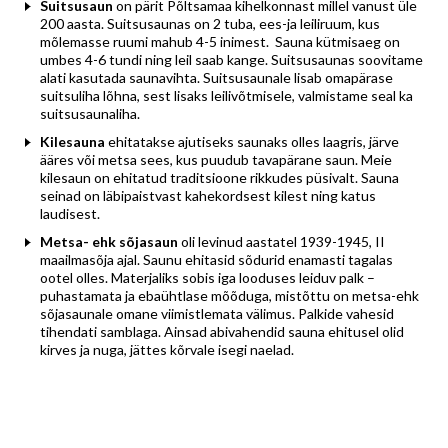
S
uitsusaun
on pärit Põltsamaa kihelkonnast millel vanust üle
200 aasta. Suitsusaunas on 2 tuba, ees-ja leiliruum, kus
mõlemasse ruumi mahub 4-5 inimest. Sauna kütmisaeg on
umbes 4-6 tundi ning leil saab kange. Suitsusaunas soovitame
alati kasutada saunavihta. Suitsusaunale lisab omapärase
suitsuliha lõhna, sest lisaks leilivõtmisele, valmistame seal ka
suitsusaunaliha.
Kilesauna
ehitatakse ajutiseks saunaks olles laagris, järve
ääres või metsa sees, kus puudub tavapärane saun. Meie
kilesaun on ehitatud traditsioone rikkudes püsivalt. Sauna
seinad on läbipaistvast kahekordsest kilest ning katus
laudisest.
Metsa- ehk sõjasaun
oli levinud aastatel 1939-1945, II
maailmasõja ajal. Saunu ehitasid sõdurid enamasti tagalas
ootel olles. Materjaliks sobis iga looduses leiduv palk –
puhastamata ja ebaühtlase mõõduga, mistõttu on metsa-ehk
sõjasaunale omane viimistlemata välimus. Palkide vahesid
tihendati samblaga. Ainsad abivahendid sauna ehitusel olid
kirves ja nuga, jättes kõrvale isegi naelad.