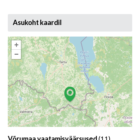
Asukoht kaardil
+
−
Võrumaa vaatamisväärsused
(11)