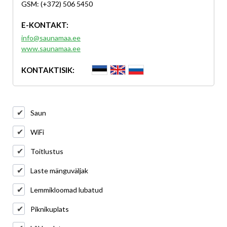
GSM: (+372) 506 5450
E-KONTAKT:
info@saunamaa.ee
www.saunamaa.ee
KONTAKTISIK:
Saun
WiFi
Toitlustus
Laste mänguväljak
Lemmikloomad lubatud
Piknikuplats