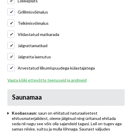
Lõkkeplats
Grillimisvõimalus
Telkimisvõimalus
Viidastatud matkarada
Jalgrattamatkad
Jalgratta laenutus
Arvestatud liikumispuudega külastajatega
Vaata kõiki ettevõtte teenuseid ja andmeid
Saunamaa
Koobassaun:
saun on ehitatud naturaalsetest
ehitusmaterjalidest, oleme jälginud ning üritanud ehitada
seda nii nagu see võis olla sajandeid tagasi. Leil on tugev aga
samas niiske, suitsu ja mulla lõhnaga. Saunast väljudes