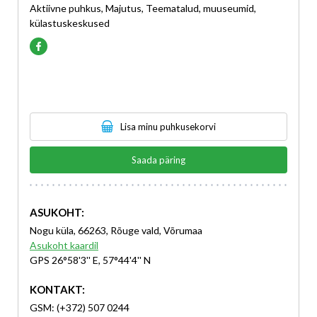
Aktiivne puhkus, Majutus, Teematalud, muuseumid,
külastuskeskused
Lisa minu puhkusekorvi
Saada päring
ASUKOHT:
Nogu küla, 66263, Rõuge vald, Võrumaa
Asukoht kaardil
GPS 26°58'3'' E, 57°44'4'' N
KONTAKT:
GSM: (+372) 507 0244