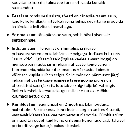
soovitame hüpata külmavee tünni, et saada korralik
saunamõnu.
Eesti saun:
mis seal salata, tõesti on tänapäevasem saun,
kuid kohe kindlasti mitte kehvema leiliga, soovitame proovida
ka kindlasti leili võtta kasevihaga.
Soome saun:
tänapäevane saun, sobib hästi pisemale
seltskonnale.
Indiaanisaun:
Tegemist on hingelise ja ihulise
puhastustseremoonia läbiviimise paigaga. Indiaani kultuuris
"saun-kirik". Higistamistelk (inglise keeles sweat lodge) on
mõnede pärimuste järgi indiaanirahvaste kõige vanem
tseremoonia, mida kasutas enamus hõimusid. Toimub
väikeses kuplikujulises telgis. Selle mõnede pärimuste järgi
indiaanirahvaste kõige esimese tseremoonia juures on
ühendatud saun ja kirik. Istutakse külg-külje kõrval ringis
ümber keskele kaevatud augu, millesse tuuakse lõkkel
kuumaks aetud kivid.
Kümblustünn
Saunamaal on 2 meetrise läbimõõduga,
mahutades 6-7 inimest. Tünni kütmisaeg on umbes 4 tundi,
vastavalt külastajate vee temperatuuri soovile. Kümblustünn
on nauditav suvel, kuid kõige erilisema kogemuse saab talvisel
perioodil, valge lume ja pakase keskel.