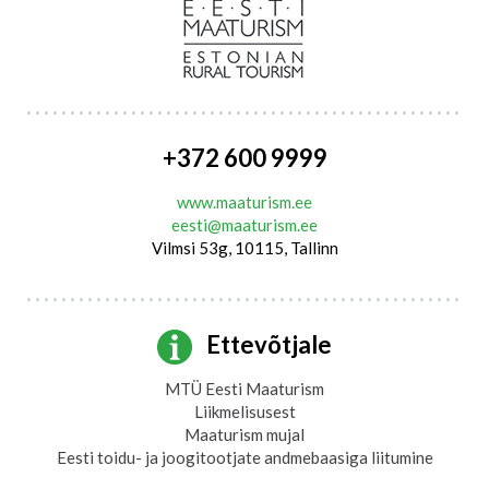
+372 600 9999
www.maaturism.ee
eesti@maaturism.ee
Vilmsi 53g, 10115, Tallinn
Ettevõtjale
MTÜ Eesti Maaturism
Liikmelisusest
Maaturism mujal
Eesti toidu- ja joogitootjate andmebaasiga liitumine