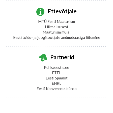
Ettevõtjale
MTÜ Eesti Maaturism
Liikmelisusest
Maaturism mujal
Eesti toidu- ja joogitootjate andmebaasiga liitumine
Partnerid
Puhkaeestis.ee
ETFL
Eesti Spaaliit
EHRL
Eesti Konverentsibüroo