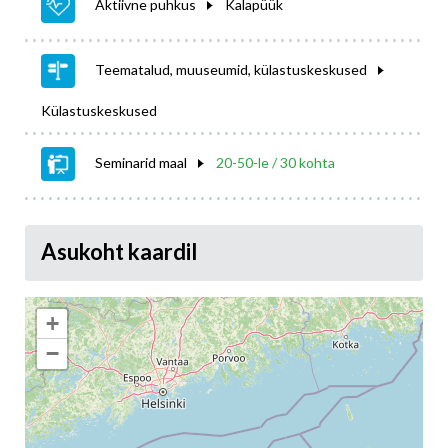
Aktiivne puhkus
Kalapüük
Teematalud, muuseumid, külastuskeskused
Külastuskeskused
Seminarid maal
20-50-le / 30 kohta
Asukoht kaardil
+
−