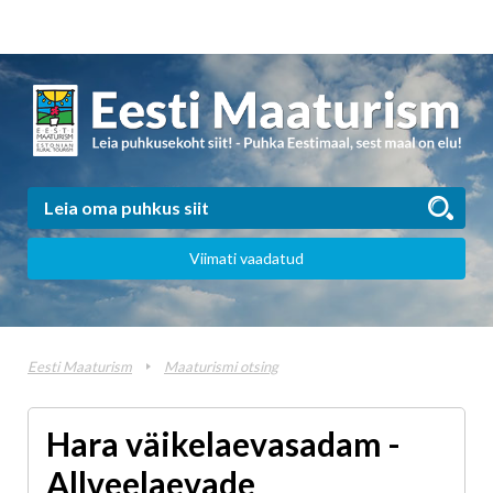
Viimati vaadatud
Eesti Maaturism
Maaturismi otsing
Hara väikelaevasadam -
Allveelaevade