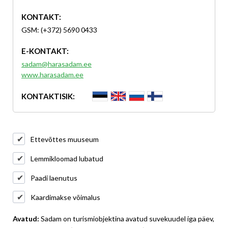
KONTAKT:
GSM: (+372) 5690 0433
E-KONTAKT:
sadam@harasadam.ee
www.harasadam.ee
KONTAKTISIK:
Ettevõttes muuseum
Lemmikloomad lubatud
Paadi laenutus
Kaardimakse võimalus
Avatud:
Sadam on turismiobjektina avatud suvekuudel iga päev,