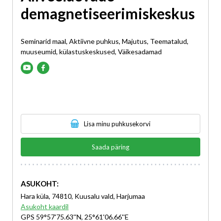
demagnetiseerimiskeskus
Seminarid maal, Aktiivne puhkus, Majutus, Teematalud,
muuseumid, külastuskeskused, Väikesadamad
Lisa minu puhkusekorvi
Saada päring
ASUKOHT:
Hara küla, 74810, Kuusalu vald, Harjumaa
Asukoht kaardil
GPS 59°57'75.63''N, 25°61'06.66''E