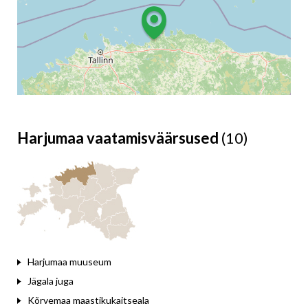
Harjumaa vaatamisväärsused
(10)
Leaflet
Harjumaa muuseum
Jägala juga
Kõrvemaa maastikukaitseala