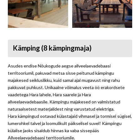
Kämping (8 kämpingmaja)
Asudes endise Nõukogude aegse allveelaevadebaasi
territooriumil, pakuvad metsa sisse peitunud kämpingu
majakesed seikluslikku, kuid samal ajal mugavust ning rahu
pakkuvat puhkust. Unikaalne võimalus veeta öö erakordsete
vaadetega Hara lahele, Hara saarele ja Hara
allveelaevadebaasile. Kämpingu majakesed on valmistatud
naturaalsetest materjalidest ning varustatud elektriga.
Hara kämpingud ootavad külastajaid vihmasel ja tormisel sügisel,
lumerohkel talvel ja loomulikult päikselisel suvel! Kämpingu
külalise jaoks sisaldub hinnas ka vaba sissepääs
Allveelaevadebaasi territooriumile.