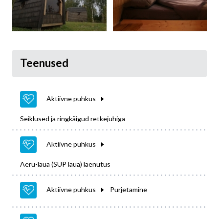
Teenused
Aktiivne puhkus
Seiklused ja ringkäigud retkejuhiga
Aktiivne puhkus
Aeru-laua (SUP laua) laenutus
Aktiivne puhkus
Purjetamine