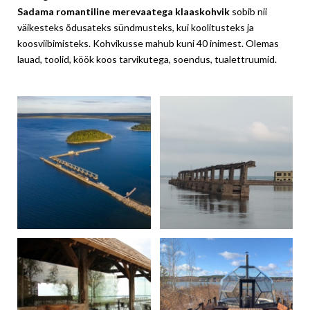
Sadama romantiline merevaatega klaaskohvik
sobib nii
väikesteks õdusateks sündmusteks, kui koolitusteks ja
koosviibimisteks. Kohvikusse mahub kuni 40 inimest. Olemas
lauad, toolid, köök koos tarvikutega, soendus, tualettruumid.