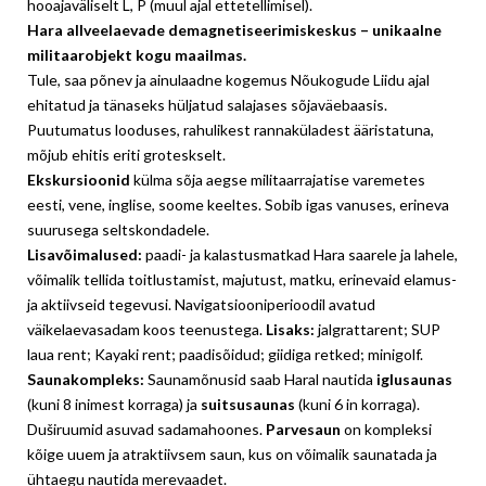
hooajaväliselt L, P (muul ajal ettetellimisel).
Hara allveelaevade demagnetiseerimiskeskus – unikaalne
militaarobjekt kogu maailmas.
Tule, saa põnev ja ainulaadne kogemus Nõukogude Liidu ajal
ehitatud ja tänaseks hüljatud salajases sõjaväebaasis.
Puutumatus looduses, rahulikest rannaküladest ääristatuna,
mõjub ehitis eriti groteskselt.
Ekskursioonid
külma sõja aegse militaarrajatise varemetes
eesti, vene, inglise, soome keeltes. Sobib igas vanuses, erineva
suurusega seltskondadele.
Lisavõimalused:
paadi- ja kalastusmatkad Hara saarele ja lahele,
võimalik tellida toitlustamist, majutust, matku, erinevaid elamus-
ja aktiivseid tegevusi. Navigatsiooniperioodil avatud
väikelaevasadam koos teenustega.
Lisaks:
jalgrattarent; SUP
laua rent; Kayaki rent; paadisõidud; giidiga retked; minigolf.
Saunakompleks:
Saunamõnusid saab Haral nautida
iglusaunas
(kuni 8 inimest korraga) ja
suitsusaunas
(kuni 6 in korraga).
Duširuumid asuvad sadamahoones.
Parvesaun
on kompleksi
kõige uuem ja atraktiivsem saun, kus on võimalik saunatada ja
ühtaegu nautida merevaadet.