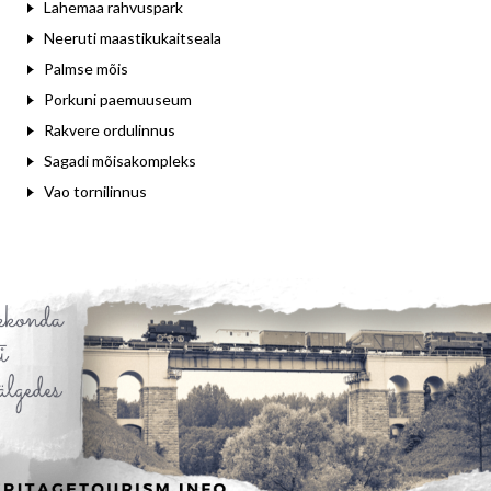
Lahemaa rahvuspark
Neeruti maastikukaitseala
Palmse mõis
Porkuni paemuuseum
Rakvere ordulinnus
Sagadi mõisakompleks
Vao tornilinnus