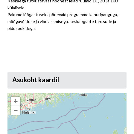
Keskaega tutvustavast hoonest leiad ruumid 10., 20. ja 100.
külalisele.
Pakume lõõgastuseks põnevaid programme kahuripauguga,
mõõgavõitluse ja vibulaskmisega, keskaegsete tantsude ja
pidusöökidega.
Asukoht kaardil
+
−