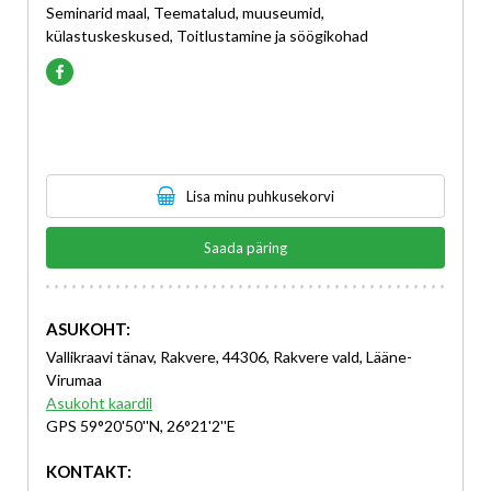
Seminarid maal, Teematalud, muuseumid,
külastuskeskused, Toitlustamine ja söögikohad
Lisa minu puhkusekorvi
Saada päring
ASUKOHT:
Vallikraavi tänav, Rakvere, 44306, Rakvere vald, Lääne-
Virumaa
Asukoht kaardil
GPS 59°20'50''N, 26°21'2''E
KONTAKT: