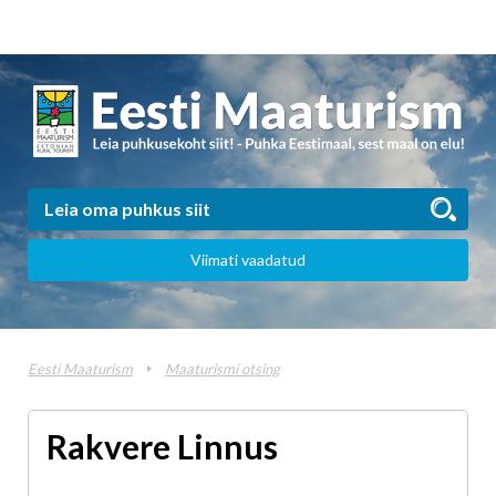
Viimati vaadatud
Eesti Maaturism
Maaturismi otsing
Rakvere Linnus