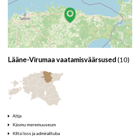
Lääne-Virumaa vaatamisväärsused
(10)
Leaflet
Altja
Käsmu meremuuseum
Kiltsi loss ja admiralituba