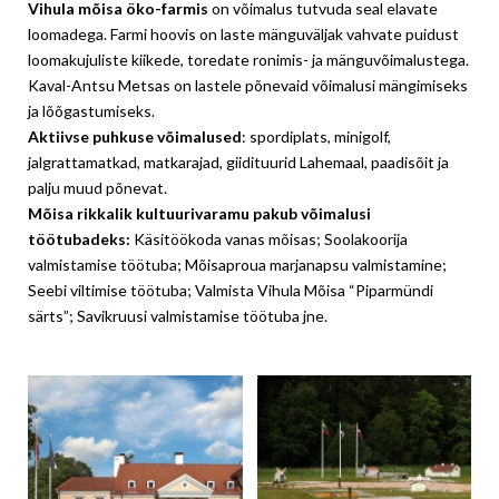
Vihula mõisa öko-farmis
on võimalus tutvuda seal elavate
loomadega. Farmi hoovis on laste mänguväljak vahvate puidust
loomakujuliste kiikede, toredate ronimis- ja mänguvõimalustega.
Kaval-Antsu Metsas on lastele põnevaid võimalusi mängimiseks
ja lõõgastumiseks.
Aktiivse puhkuse võimalused
: spordiplats, minigolf,
jalgrattamatkad, matkarajad, giidituurid Lahemaal, paadisõit ja
palju muud põnevat.
Mõisa rikkalik kultuurivaramu pakub võimalusi
töötubadeks:
Käsitöökoda vanas mõisas; Soolakoorija
valmistamise töötuba; Mõisaproua marjanapsu valmistamine;
Seebi viltimise töötuba; Valmista Vihula Mõisa “Piparmündi
särts”; Savikruusi valmistamise töötuba jne.