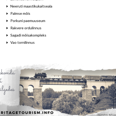
Neeruti maastikukaitseala
Palmse mõis
Porkuni paemuuseum
Rakvere ordulinnus
Sagadi mõisakompleks
Vao tornilinnus