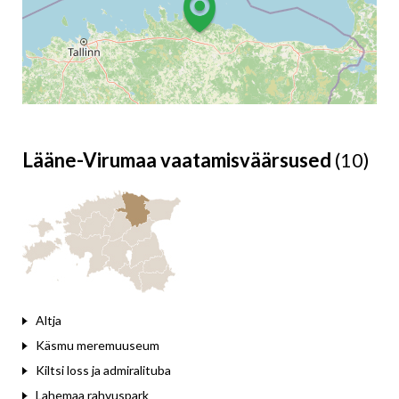
Lääne-Virumaa vaatamisväärsused
(10)
Leaflet
Altja
Käsmu meremuuseum
Kiltsi loss ja admiralituba
Lahemaa rahvuspark