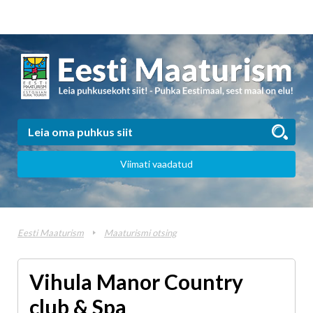
Viimati vaadatud
Eesti Maaturism
Maaturismi otsing
Vihula Manor Country
club & Spa