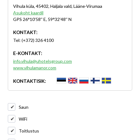
Vihula küla, 45402, Haljala vald, Lääne-Virumaa
Asukoht kaardil
GPS 26°10'58'' E, 59°32'48'' N
KONTAKT:
Tel: (+372) 326 4100
E-KONTAKT:
info.vihula@uhotelsgroup.com
www.vihulamanor.com
KONTAKTISIK:
Saun
WiFi
Toitlustus