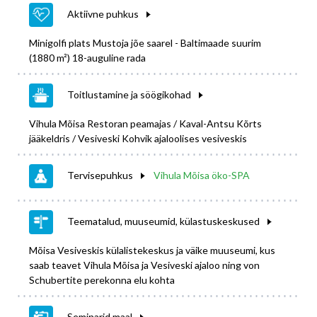
Aktiivne puhkus
Minigolfi plats Mustoja jõe saarel - Baltimaade suurim
(1880 m²) 18-auguline rada
Toitlustamine ja söögikohad
Vihula Mõisa Restoran peamajas / Kaval-Antsu Kõrts
jääkeldris / Vesiveski Kohvik ajaloolises vesiveskis
Tervisepuhkus
Vihula Mõisa öko-SPA
Teematalud, muuseumid, külastuskeskused
Mõisa Vesiveskis külalistekeskus ja väike muuseumi, kus
saab teavet Vihula Mõisa ja Vesiveski ajaloo ning von
Schubertite perekonna elu kohta
Seminarid maal