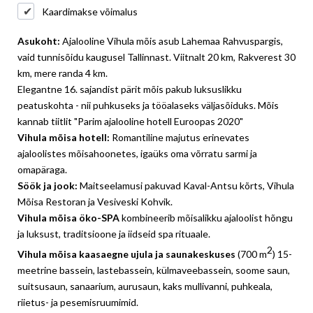
Kaardimakse võimalus
Asukoht:
Ajalooline Vihula mõis asub Lahemaa Rahvuspargis,
vaid tunnisõidu kaugusel Tallinnast. Viitnalt 20 km, Rakverest 30
km, mere randa 4 km.
Elegantne 16. sajandist pärit mõis pakub luksuslikku
peatuskohta - nii puhkuseks ja tööalaseks väljasõiduks. Mõis
kannab tiitlit "Parim ajalooline hotell Euroopas 2020"
Vihula mõisa hotell:
Romantiline majutus erinevates
ajaloolistes mõisahoonetes, igaüks oma võrratu sarmi ja
omapäraga.
Söök ja jook:
Maitseelamusi pakuvad Kaval-Antsu kõrts, Vihula
Mõisa Restoran ja Vesiveski Kohvik.
Vihula mõisa öko-SPA
kombineerib mõisalikku ajaloolist hõngu
ja luksust, traditsioone ja iidseid spa rituaale.
2
Vihula mõisa kaasaegne ujula ja saunakeskuses
(700 m
) 15-
meetrine bassein, lastebassein, külmaveebassein, soome saun,
suitsusaun, sanaarium, aurusaun, kaks mullivanni, puhkeala,
riietus- ja pesemisruumimid.