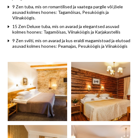
9 Zen tuba, mis on romantilised ja vaatega pargile või jõele
asuvad kolmes hoones: Tagamõisas, Pesuköögis ja
Viinaköögis.
15 Zen Deluxe tuba, mis on avarad ja elegantsed asuvad
kolmes hoones: Tagamõisas, Viinaköögis ja Karjakastellis
9 Zen sviiti, mis on avarad ja kus eraldi magamistoad ja elutoad
asuvad kolmes hoones: Peamajas, Pesuköögis ja Viinaköögis