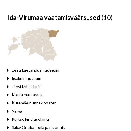
Ida-Virumaa vaatamisväärsused
(10)
Eesti kaevandusmuuseum
Iisaku muuseum
Jõhvi Mihkli kirik
Kotka matkarada
Kuremäe nunnaklooster
Narva
Purtse kindluselamu
Saka-Ontika-Toila pankrannik