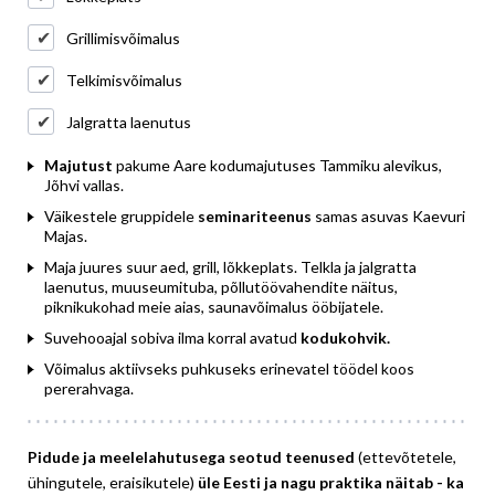
Grillimisvõimalus
Telkimisvõimalus
Jalgratta laenutus
Majutust
pakume Aare kodumajutuses Tammiku alevikus,
Jõhvi vallas.
Väikestele gruppidele
seminariteenus
samas asuvas Kaevuri
Majas.
Maja juures suur aed, grill, lõkkeplats.
Telkla ja jalgratta
laenutus, muuseumituba, põllutöövahendite näitus,
piknikukohad meie aias, saunavõimalus ööbijatele.
Suvehooajal sobiva ilma korral avatud
kodukohvik.
Võimalus aktiivseks puhkuseks erinevatel töödel koos
pererahvaga.
Pidude ja meelelahutusega seotud teenused
(ettevõtetele,
ühingutele, eraisikutele)
üle Eesti ja nagu praktika näitab - ka