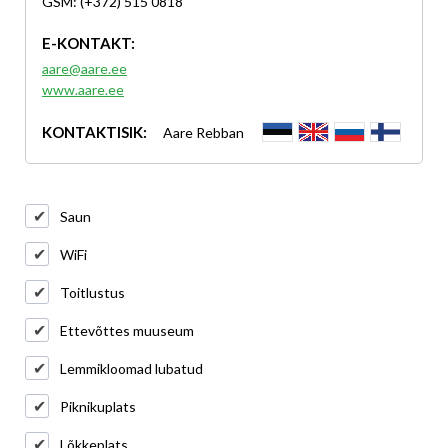
GSM: (+372) 515 0818
E-KONTAKT:
aare@aare.ee
www.aare.ee
KONTAKTISIK:
Aare Rebban
Saun
WiFi
Toitlustus
Ettevõttes muuseum
Lemmikloomad lubatud
Piknikuplats
Lõkkeplats