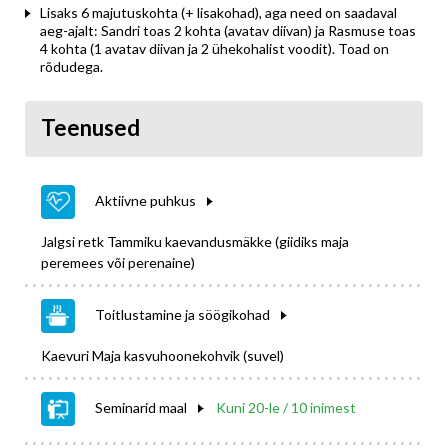
Lisaks 6 majutuskohta (+ lisakohad), aga need on saadaval
aeg-ajalt: Sandri toas 2 kohta (avatav diivan) ja Rasmuse toas
4 kohta (1 avatav diivan ja 2 ühekohalist voodit). Toad on
rõdudega.
Teenused
Aktiivne puhkus
Jalgsi retk Tammiku kaevandusmäkke (giidiks maja
peremees või perenaine)
Toitlustamine ja söögikohad
Kaevuri Maja kasvuhoonekohvik (suvel)
Seminarid maal
Kuni 20-le / 10 inimest