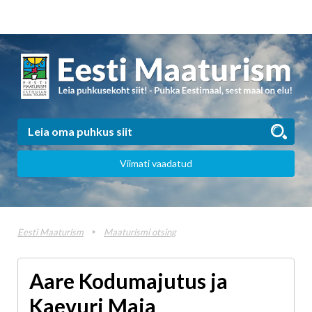
Viimati vaadatud
Eesti Maaturism
Maaturismi otsing
Aare Kodumajutus ja
Kaevuri Maja