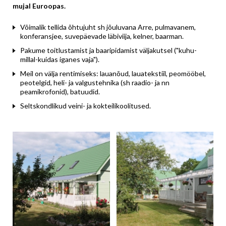
mujal Euroopas.
Võimalik tellida õhtujuht sh jõuluvana Arre, pulmavanem,
konferansjee, suvepäevade läbiviija, kelner, baarman.
Pakume toitlustamist ja baaripidamist väljakutsel ("kuhu-
millal-kuidas iganes vaja").
Meil on välja rentimiseks: lauanõud, lauatekstiil, peomööbel,
peotelgid, heli- ja valgustehnika (sh raadio- ja nn
peamikrofonid), batuudid.
Seltskondlikud veini- ja kokteilikoolitused.