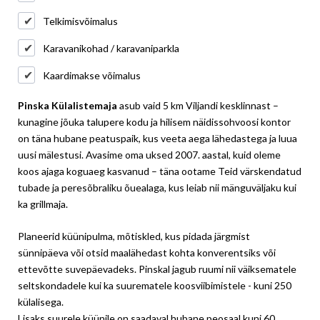
Telkimisvõimalus
Karavanikohad / karavaniparkla
Kaardimakse võimalus
Pinska Külalistemaja
asub vaid 5 km Viljandi kesklinnast –
kunagine jõuka talupere kodu ja hilisem näidissohvoosi kontor
on täna hubane peatuspaik, kus veeta aega lähedastega ja luua
uusi mälestusi. Avasime oma uksed 2007. aastal, kuid oleme
koos ajaga koguaeg kasvanud – täna ootame Teid värskendatud
tubade ja peresõbraliku õuealaga, kus leiab nii mänguväljaku kui
ka grillmaja.
Planeerid küünipulma, mõtiskled, kus pidada järgmist
sünnipäeva või otsid maalähedast kohta konverentsiks või
ettevõtte suvepäevadeks. Pinskal jagub ruumi nii väiksematele
seltskondadele kui ka suurematele koosviibimistele - kuni 250
külalisega.
Lisaks suurele küünile on saadaval hubane peosaal kuni 60