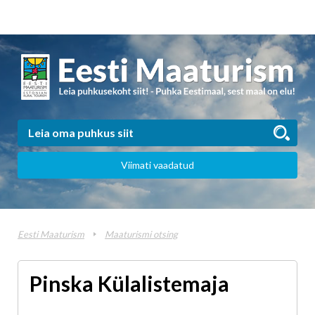
Viimati vaadatud
Eesti Maaturism
Maaturismi otsing
Pinska Külalistemaja