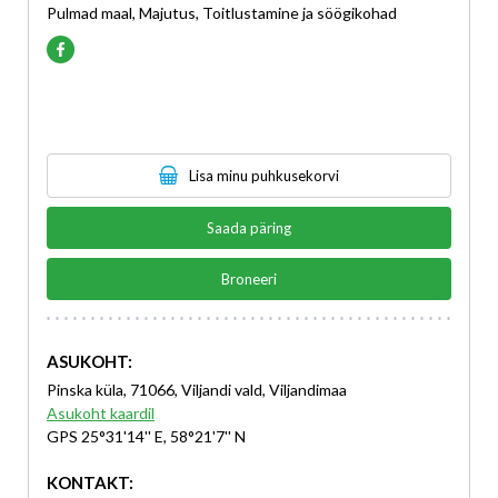
Pulmad maal, Majutus, Toitlustamine ja söögikohad
Lisa minu puhkusekorvi
Saada päring
Broneeri
ASUKOHT:
Pinska küla, 71066, Viljandi vald, Viljandimaa
Asukoht kaardil
GPS 25°31'14'' E, 58°21'7'' N
KONTAKT: