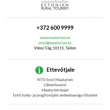
+372 600 9999
www.maaturism.ee
eesti@maaturism.ee
Vilmsi 53g, 10115, Tallinn
Ettevõtjale
MTÜ Eesti Maaturism
Liikmelisusest
Maaturism mujal
Eesti toidu- ja joogitootjate andmebaasiga liitumine