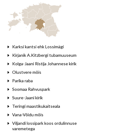
Leaflet
Karksi kantsi ehk Lossimägi
Kirjanik A.Kitzbergi tubamuuseum
Kolga-Jaani Ristija Johannese kirik
Olustvere mõis
Parika raba
Soomaa Rahvuspark
Suure-Jaani kirik
Teringi maastikukaitseala
Vana-Võidu mõis
Viljandi lossipark koos ordulinnuse
varemetega