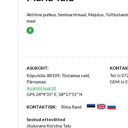
Aktiivne puhkus, Seminarid maal, Majutus, Toitlustam
maal
ASUKOHT:
KONTAK
Kõpu küla, 88109, Tõstamaa vald,
Tel: (+37
Pärnumaa
GSM: (+3
Asukoht kaardil
GPS 24°9'35'' E, 58°17'51'' N
KONTAKTISIK:
Riina Rand
Seotud ettevõtted
Jõuluvana Korstna Talu