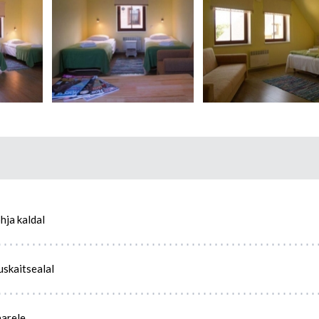
hja kaldal
skaitsealal
aarele