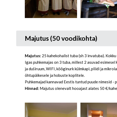
Majutus (50 voodikohta)
Majutus:
25 kahekohalist tuba (sh 3 invatuba). Kokku
Igas puhkemajas on 3 tuba, millest 2 asuvad esimesel 
ja duširuum, WIFI, kööginurk külmkapi, pliidi ja mikr
õhtupäikesele ja hobuste koplitele.
Puhkemajad kannavad Eestis tuntud puude nimesid - p
Hinnad:
Majutus olenevalt hooajast alates 50 €/kah