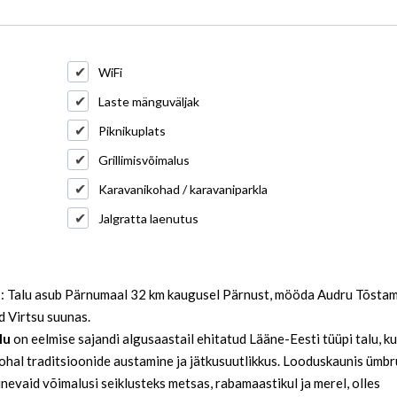
WiFi
Laste mänguväljak
Piknikuplats
Grillimisvõimalus
Karavanikohad / karavaniparkla
Jalgratta laenutus
t
: Talu asub Pärnumaal 32 km kaugusel Pärnust, mööda Audru Tõsta
 Virtsu suunas.
lu
on eelmise sajandi algusaastail ehitatud Lääne-Eesti tüüpi talu, k
kohal traditsioonide austamine ja jätkusuutlikkus. Looduskaunis ümbr
nevaid võimalusi seiklusteks metsas, rabamaastikul ja merel, olles