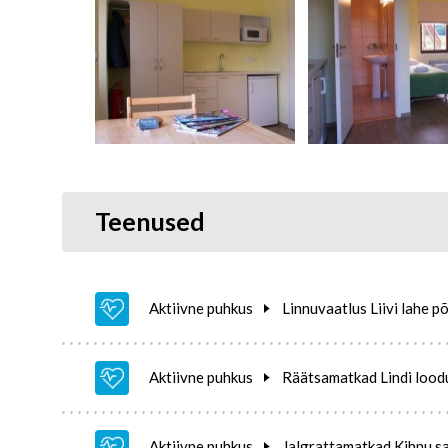
Teenused
Aktiivne puhkus
Linnuvaatlus Liivi lahe põ
Aktiivne puhkus
Räätsamatkad Lindi loodu
Aktiivne puhkus
Jalgrattamatkad Kihnu s