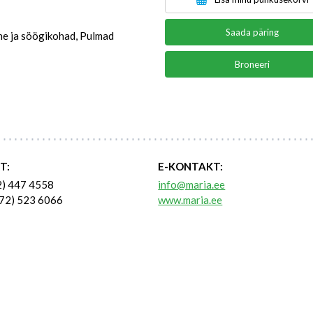
Saada päring
ine ja söögikohad, Pulmad
Broneeri
T:
E-KONTAKT:
2) 447 4558
info@maria.ee
72) 523 6066
www.maria.ee