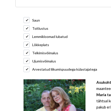
Saun
Toitlustus
Lemmikloomad lubatud
Lõkkeplats
Telkimisvõimalus
Ujumisvõimalus
Arvestatud liikumispuudega külastajatega
Asukoh
maanteed
Maria ta
tähtsal 
pakub eri