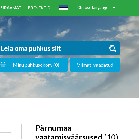
Choose language
KÄSIRAAMAT
PROJEKTID
Minu puhkusekorv (
0
)
Viimati vaadatud
Pärnumaa
vaatamisväärsused
(10)