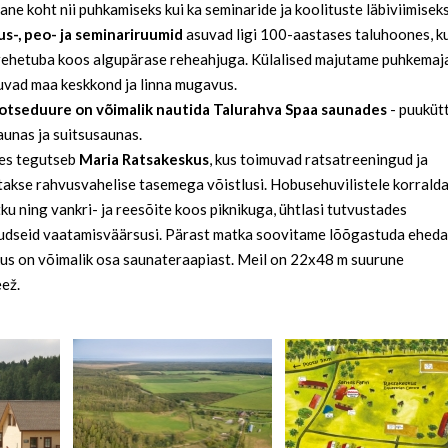
ne koht nii puhkamiseks kui ka seminaride ja koolituste läbiviimiseks
us-, peo- ja seminariruumid
asuvad ligi 100-aastases taluhoones, k
 rehetuba koos algupärase reheahjuga. Külalised majutame puhkemaj
uvad maa keskkond ja linna mugavus.
otseduure on võimalik nautida Talurahva Spaa saunade
s
- puuküt
unas ja suitsusaunas.
res tegutseb
Maria Ratsakeskus
, kus toimuvad ratsatreeningud ja
takse rahvusvahelise tasemega võistlusi. Hobusehuvilistele korrald
ku ning vankri- ja reesõite koos piknikuga, ühtlasi tutvustades
dseid vaatamisväärsusi. Pärast matka soovitame lõõgastuda eheda
kus on võimalik osa saunateraapiast. Meil on 22x48 m suurune
ež.