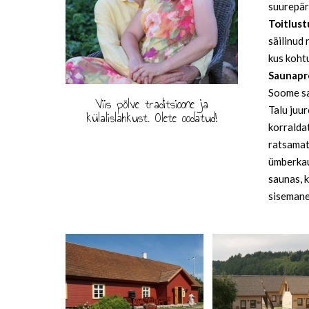
suurepära
Toitlust
säilinud
kus koht
Saunapr
Soome sa
Viis põlve traditsioone ja
Talu juu
külalislahkust. Olete oodatud!
korralda
ratsamat
ümberkau
saunas, 
sisemane