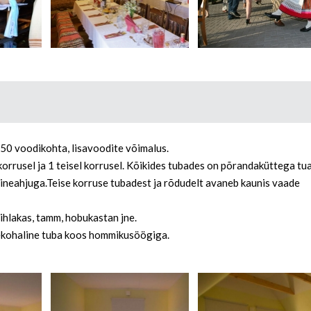
 50 voodikohta, lisavoodite võimalus.
korrusel ja 1 teisel korrusel. Kõikides tubades on põrandaküttega tua
olaineahjuga.Teise korruse tubadest ja rõdudelt avaneb kaunis vaade
ihlakas, tamm, hobukastan jne.
ekohaline tuba koos hommikusöögiga.