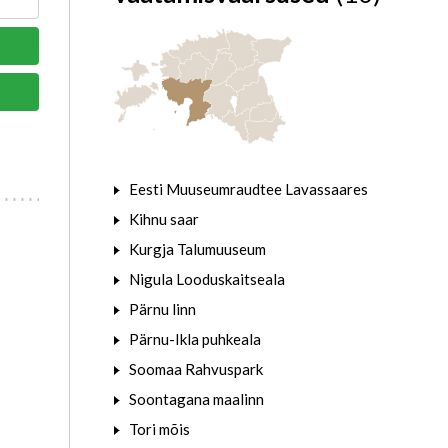
Eesti Muuseumraudtee Lavassaares
Kihnu saar
Kurgja Talumuuseum
Nigula Looduskaitseala
Pärnu linn
Pärnu-Ikla puhkeala
Soomaa Rahvuspark
Soontagana maalinn
Tori mõis