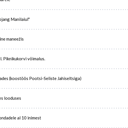
ojang Manilaiul"
ine maneežis
. Piknikukorvi võimalus.
des (koostöös Pootsi-Seliste Jahiseltsiga)
es looduses
ondadele al 10 inimest