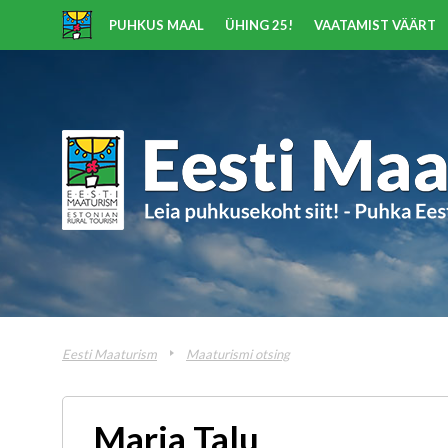
PUHKUS MAAL
ÜHING 25!
VAATAMIST VÄÄRT
Eesti Maaturism
Maaturismi otsing
Maria Talu