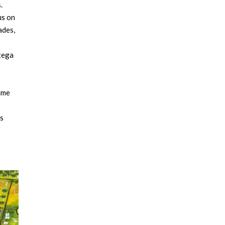
.
us on
ades,
tega
ame
s