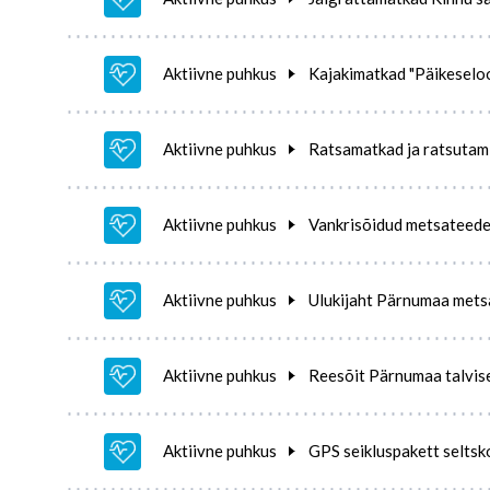
Aktiivne puhkus
Kajakimatkad "Päikeselo
Aktiivne puhkus
Ratsamatkad ja ratsutam
Aktiivne puhkus
Vankrisõidud metsateedel
Aktiivne puhkus
Ulukijaht Pärnumaa metsa
Aktiivne puhkus
Reesõit Pärnumaa talvis
Aktiivne puhkus
GPS seikluspakett seltsk