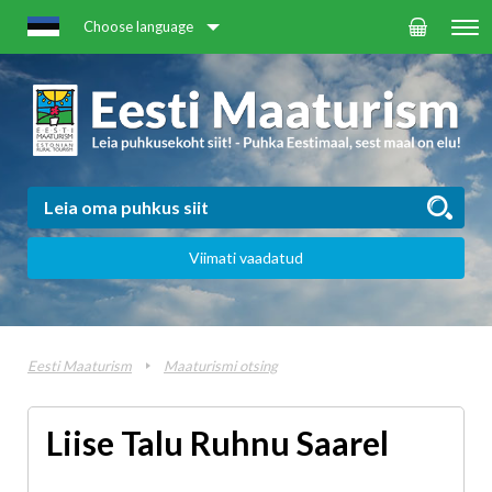
Choose language
Viimati vaadatud
Eesti Maaturism
Maaturismi otsing
Liise Talu Ruhnu Saarel