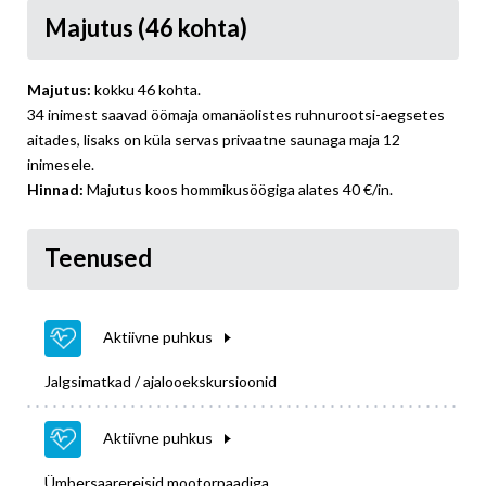
Majutus (46 kohta)
Majutus:
kokku 46 kohta.
34 inimest saavad öömaja omanäolistes ruhnurootsi-aegsetes
aitades, lisaks on küla servas privaatne saunaga maja 12
inimesele.
Hinnad:
Majutus koos hommikusöögiga alates 40 €/in.
Teenused
Aktiivne puhkus
Jalgsimatkad / ajalooekskursioonid
Aktiivne puhkus
Ümbersaarereisid mootorpaadiga