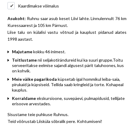
Kaardimakse võimalus
Asukoht:
Ruhnu saar asub keset Liivi lahte. Linnulennult 76 km
Kuressaarest ja 105 km Pärnust.
Liise talu on külalisi vastu võtnud ja kauplust pidanud alates
1998 aastast.
Majutame
kokku 46 inimest.
Toitlustame
nii seljakotirändureid kui ka suuri gruppe.Toitu
serveeritakse eelmise sajandi algusest pärit taluhoones, kus
on kohvik.
Meie väike pagarikoda
küpsetab igal hommikul leiba-saia,
pirukaid ja küpsiseid. Tellida saab kringleid ja torte. Kohapeal
kauplus.
Korraldame
ekskursioone, suvepäevi, pulmapidusid, tellijate
erisoove arvestades.
Sisustame teie puhkuse Ruhnus.
Teid võõrustab Liisküla sõbralik pere. Kohtumiseni!