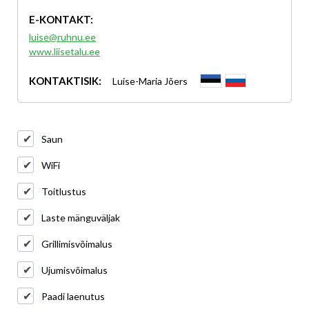
E-KONTAKT:
luise@ruhnu.ee
www.liisetalu.ee
KONTAKTISIK:
Luise-Maria Jõers
Saun
WiFi
Toitlustus
Laste mänguväljak
Grillimisvõimalus
Ujumisvõimalus
Paadi laenutus