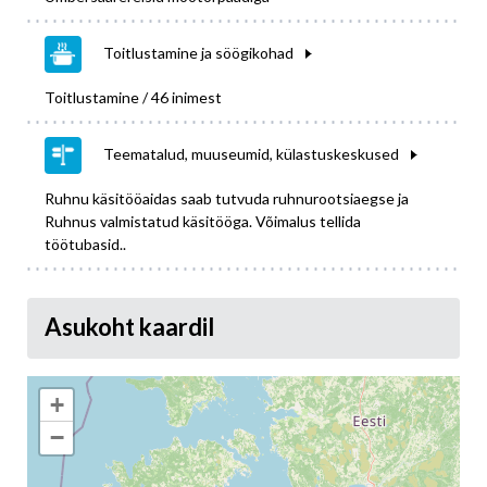
Toitlustamine ja söögikohad
Toitlustamine / 46 inimest
Teematalud, muuseumid, külastuskeskused
Ruhnu käsitööaidas saab tutvuda ruhnurootsiaegse ja
Ruhnus valmistatud käsitööga. Võimalus tellida
töötubasid..
Asukoht kaardil
+
−