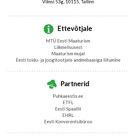
Vilmsi 53g, 10115, Tallinn
Ettevõtjale
MTÜ Eesti Maaturism
Liikmelisusest
Maaturism mujal
Eesti toidu- ja joogitootjate andmebaasiga liitumine
Partnerid
Puhkaeestis.ee
ETFL
Eesti Spaaliit
EHRL
Eesti Konverentsibüroo