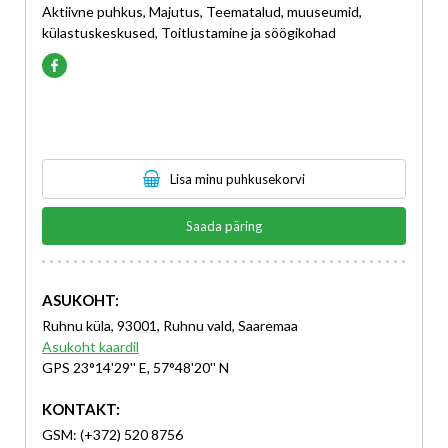
Aktiivne puhkus, Majutus, Teematalud, muuseumid,
külastuskeskused, Toitlustamine ja söögikohad
Lisa minu puhkusekorvi
Saada päring
ASUKOHT:
Ruhnu küla, 93001, Ruhnu vald, Saaremaa
Asukoht kaardil
GPS 23°14'29'' E, 57°48'20'' N
KONTAKT:
GSM: (+372) 520 8756