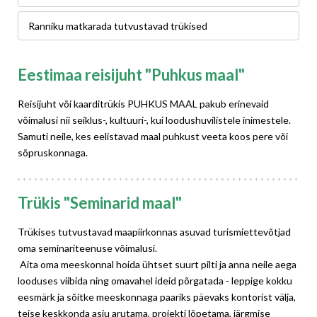
Ranniku matkarada tutvustavad trükised
Eestimaa reisijuht "Puhkus maal"
Reisijuht või kaarditrükis PUHKUS MAAL pakub erinevaid
võimalusi nii seiklus-, kultuuri-, kui loodushuvilistele inimestele.
Samuti neile, kes eelistavad maal puhkust veeta koos pere või
sõpruskonnaga.
Trükis "Seminarid maal"
Trükises tutvustavad maapiirkonnas asuvad turismiettevõtjad
oma seminariteenuse võimalusi.
Aita oma meeskonnal hoida ühtset suurt pilti ja anna neile aega
looduses viibida ning omavahel ideid põrgatada - leppige kokku
eesmärk ja sõitke meeskonnaga paariks päevaks kontorist välja,
teise keskkonda asju arutama, projekti lõpetama, järgmise