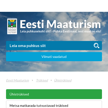
Viimati vaadatud
Eesti Maaturism
Trükised
Ühistrükised
Ühistrükised
Metsa matkarada tutvustavad trükised