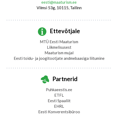
eesti@maaturism.ee
Vilmsi 53g, 10115, Tallinn
Ettevõtjale
MTÜ Eesti Maaturism
Liikmelisusest
Maaturism mujal
Eesti toidu- ja joogitootjate andmebaasiga liitumine
Partnerid
Puhkaeestis.ee
ETFL
Eesti Spaaliit
EHRL
Eesti Konverentsibüroo