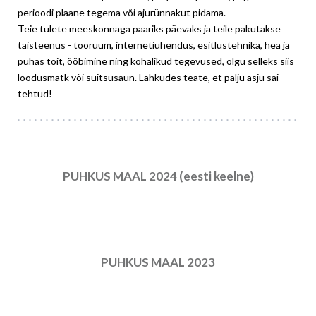
perioodi plaane tegema või ajurünnakut pidama.
Teie tulete meeskonnaga paariks päevaks ja teile pakutakse
täisteenus - tööruum, internetiühendus, esitlustehnika, hea ja
puhas toit, ööbimine ning kohalikud tegevused, olgu selleks siis
loodusmatk või suitsusaun. Lahkudes teate, et palju asju sai
tehtud!
PUHKUS MAAL 2024 (eesti keelne)
PUHKUS MAAL 2023