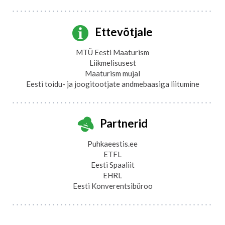
Ettevõtjale
MTÜ Eesti Maaturism
Liikmelisusest
Maaturism mujal
Eesti toidu- ja joogitootjate andmebaasiga liitumine
Partnerid
Puhkaeestis.ee
ETFL
Eesti Spaaliit
EHRL
Eesti Konverentsibüroo