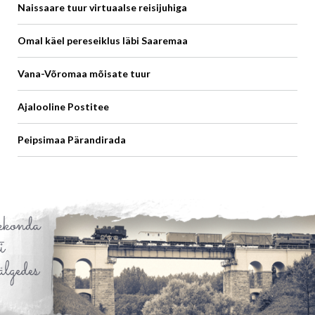
Naissaare tuur virtuaalse reisijuhiga
Omal käel pereseiklus läbi Saaremaa
Vana-Võromaa mõisate tuur
Ajalooline Postitee
Peipsimaa Pärandirada