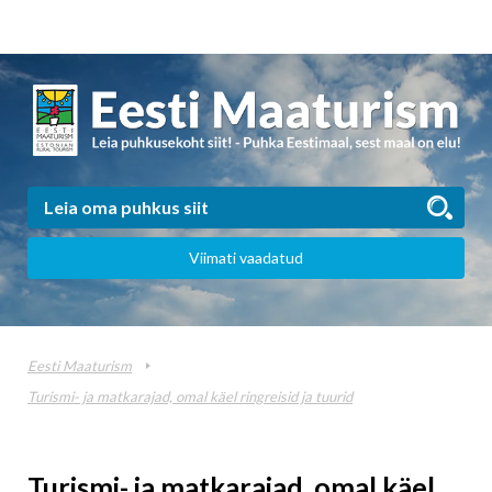
Viimati vaadatud
Eesti Maaturism
Turismi- ja matkarajad, omal käel ringreisid ja tuurid
Turismi- ja matkarajad, omal käel