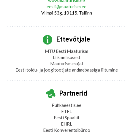
www.maaturism.ee
eesti@maaturism.ee
Vilmsi 53g, 10115, Tallinn
Ettevõtjale
MTÜ Eesti Maaturism
Liikmelisusest
Maaturism mujal
Eesti toidu- ja joogitootjate andmebaasiga liitumine
Partnerid
Puhkaeestis.ee
ETFL
Eesti Spaaliit
EHRL
Eesti Konverentsibüroo