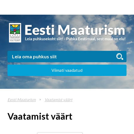
Viimati vaadatud
Eesti Maaturism
Vaatamist väärt
Vaatamist väärt