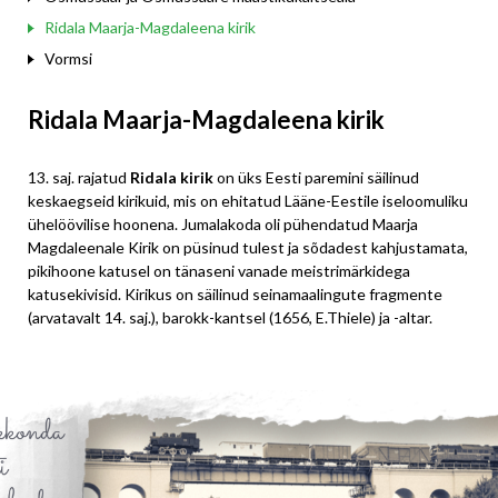
Ridala Maarja-Magdaleena kirik
Vormsi
Ridala Maarja-Magdaleena kirik
13. saj. rajatud
Ridala kirik
on üks Eesti paremini säilinud
keskaegseid kirikuid, mis on ehitatud Lääne-Eestile iseloomuliku
ühelöövilise hoonena. Jumalakoda oli pühendatud Maarja
Magdaleenale Kirik on püsinud tulest ja sõdadest kahjustamata,
pikihoone katusel on tänaseni vanade meistrimärkidega
katusekivisid. Kirikus on säilinud seinamaalingute fragmente
(arvatavalt 14. saj.), barokk-kantsel (1656, E.Thiele) ja -altar.