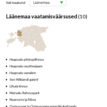
Vali maakond
Läänemaa vaatamisväärsused
(10)
Haapsalu piiskopilinnus
Haapsalu raudteejaam
Haapsalu vanalinn
Ilon Wiklandi galerii
Lihula linnus
Matsalu Rahvuspark
Noarootsi ja Nõva
Osmussaar ja Osmussaare maastikukaitseala