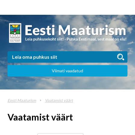
Viimati vaadatud
Eesti Maaturism
Vaatamist väärt
Vaatamist väärt