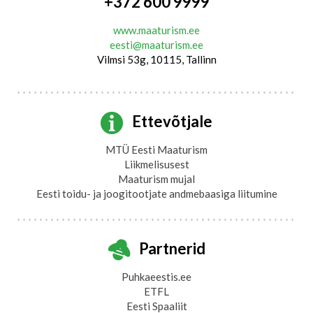
+372 600 9999
www.maaturism.ee
eesti@maaturism.ee
Vilmsi 53g, 10115, Tallinn
Ettevõtjale
MTÜ Eesti Maaturism
Liikmelisusest
Maaturism mujal
Eesti toidu- ja joogitootjate andmebaasiga liitumine
Partnerid
Puhkaeestis.ee
ETFL
Eesti Spaaliit