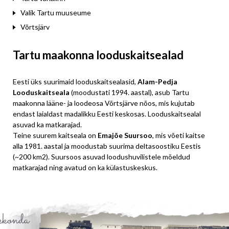
Valik Tartu muuseume
Võrtsjärv
Tartu maakonna looduskaitsealad
Eesti üks suurimaid looduskaitsealasid,
Alam-Pedja
Looduskaitseala
(moodustati 1994. aastal), asub Tartu
maakonna lääne- ja loodeosa Võrtsjärve nõos, mis kujutab
endast laialdast madalikku Eesti keskosas. Looduskaitsealal
asuvad ka matkarajad.
Teine suurem kaitseala on
Emajõe Suursoo
, mis võeti kaitse
alla 1981. aastal ja moodustab suurima deltasoostiku Eestis
(~200 km2). Suursoos asuvad loodushuvilistele mõeldud
matkarajad ning avatud on ka külastuskeskus.