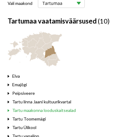
Vali maakond
Tartumaa vaatamisväärsused
(10)
Elva
Emajõgi
Peipsiveere
Tartu linna Jaani kultuurikvartal
Tartu maakonna looduskaitsealad
Tartu Toomemägi
Tartu Ülikool
Tartu vanalinn