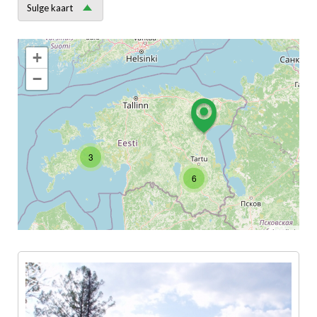
Sulge kaart
+
−
3
6
Leaflet