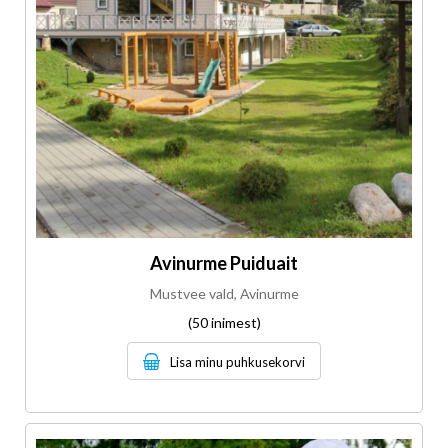
Avinurme Puiduait
Mustvee vald, Avinurme
(50 inimest)
Lisa minu puhkusekorvi