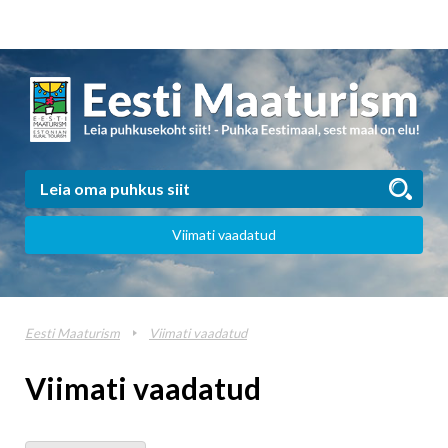
Viimati vaadatud
Eesti Maaturism
Viimati vaadatud
Viimati vaadatud