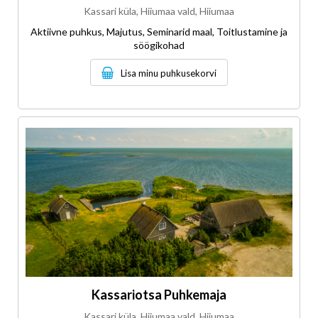
Kassari küla, Hiiumaa vald, Hiiumaa
Aktiivne puhkus, Majutus, Seminarid maal, Toitlustamine ja
söögikohad
Lisa minu puhkusekorvi
Kassariotsa Puhkemaja
Kassari küla, Hiiumaa vald, Hiiumaa