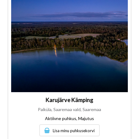
Karujärve Kämping
Paiküla, Saaremaa vald, Saaremaa
Aktiivne puhkus, Majutus
Lisa minu puhkusekorvi