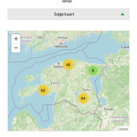
lehel.
Sulge kaart
+
−
48
8
62
84
Leaflet