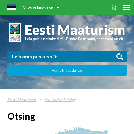
Choose language
Viimati vaadatud
Eesti Maaturism
Maaturismi otsing
Otsing